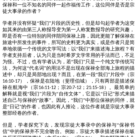
保禄和一位不知名的同伴一起作福传工作，这位同伴是否是宗
徒大事录的作者？
学者并没有怀疑“我们”片段的历史性，但是却勾起学者为这突
如其来的由第三人称报导变为第一人称复数报导的研究兴趣，
即是否有一位特别的同伴陪同保禄上路，因此更能了解保禄在
旅途中所发生的事件，所写的史料更为真实，或是作者只是简
单地依循一个传统的文学写法：以“我们”来描述海上旅程？有
学者支持后者，认为只是当时希罗文学常用的手法而已，不足
为怪。不过，也有学者认为，若“我们”只是一个纯文学传统写
法，为何这“代名词”的用法不是出现在保禄全部海上旅程的描
述中，却只是局部地出现？而且，在第一段“我们”片段中（宗
），保禄是在陆地（斐理伯城），只有两部是描述保
16:10-17
禄在航海中（宗
；宗
；
）。最简单的
16:11-12
20:7-12
21:15-18
解释就是视“我们”片段为“自传文体”，它是以“日记”形式来描
述自己与保禄的“故事”。因此，“我们”中那位保禄的同伴，就
是“日记”的作者，也因此有人推论，这位作者就是宗徒大事录
整部经卷的作者。
但是，学者探究下去，发现宗徒大事录中的保禄与“保禄书
信”中的保禄并不完全吻合。例如，宗徒大事录描述保禄在皈