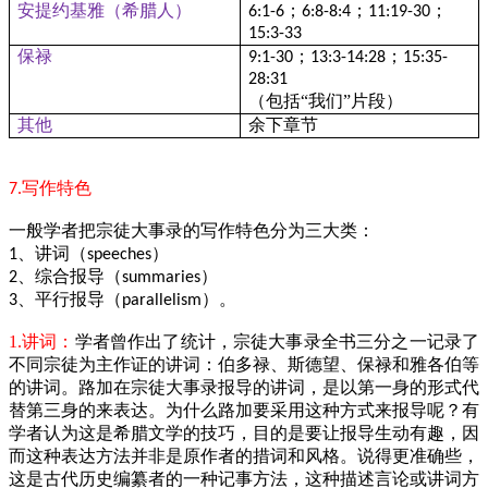
安提约基雅（希腊人）
；
；
；
6:1-6
6:8-8:4
11:19-30
15:3-33
保禄
；
；
9:1-30
13:3-14:28
15:35-
28:31
（包括“我们”片段）
其他
余下章节
写作特色
7.
一般学者把宗徒大事录的写作特色分为三大类：
、讲词（
）
1
speeches
、综合报导（
）
2
summaries
、平行报导（
）。
3
parallelism
1.讲词：
学者曾作出了统计，宗徒大事录全书三分之一记录了
不同宗徒为主作证的讲词：伯多禄、斯德望、保禄和雅各伯等
的讲词。路加在宗徒大事录报导的讲词，是以第一身的形式代
替第三身的来表达。为什么路加要采用这种方式来报导呢？有
学者认为这是希腊文学的技巧，目的是要让报导生动有趣，因
而这种表达方法并非是原作者的措词和风格。说得更准确些，
这是古代历史编纂者的一种记事方法，这种描述言论或讲词方