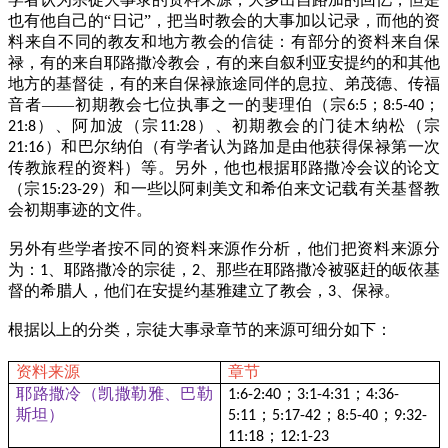
也有他自己的“日记”，把当时教会的大事加以记录，而他的资
料来自不同的教友和地方教会的信徒：有部分的资料来自保
禄，有的来自耶路撒冷教会，有的来自叙利亚安提约的和其他
地方的基督徒，有的来自保禄旅途同伴的息拉、弟茂德、传福
音者——初期教会七位执事之一的斐理伯（宗
；
；
6:5
8:5-40
）、阿加波（宗
）、初期教会的门徒木纳松（宗
21:8
11:28
）和巴尔纳伯（有学者认为路加是由他获得保禄第一次
21:16
传教旅程的资料）等。另外，他也根据耶路撒冷会议的论文
（宗
）和一些以阿剌美文和希伯来文记载有关基督教
15:23-29
会初期事迹的文件。
另外有些学者按不同的资料来源作分析，他们把资料来源分
为：
、耶路撒冷的宗徒，
、那些在耶路撒冷被驱赶的皈依基
1
2
督的希腊人，他们在安提约基雅建立了教会，
、保禄。
3
根据以上的分类，宗徒大事录章节的来源可细分如下：
资料来源
章节
耶路撒冷（凯撒勒雅、巴勒
；
；
1:6-2:40
3:1-4:31
4:36-
斯坦）
；
；
；
5:11
5:17-42
8:5-40
9:32-
；
11:18
12:1-23