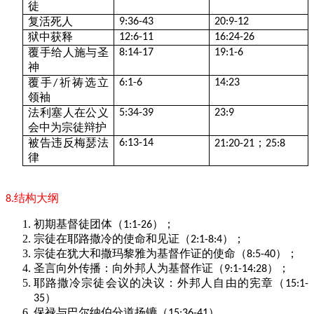
徒
复活死人
9:36-43
20:9-12
狱中获释
12:6-11
16:24-26
覆手给人施与圣
8:14-17
19:1-6
神
覆手
祈祷选立
6:1-6
14:23
/
领袖
法利塞人在公义
5:34-39
23:9
会中为宗徒辩护
被告违反梅瑟法
；
6:13-14
21:20-21
25:8
律
结构大纲
8.
初期基督徒团体（
）；
1:1-26
宗徒在耶路撒冷的使命和见证（
）；
2:1-8:4
宗徒在犹大和撒玛黎雅为基督作证的使命（
）；
8:5-40
圣言向外传播：向外邦人为基督作证（
）；
9:1-14:28
耶路撒冷宗徒会议的决议：外邦人自由的宪章（
15:1-
）
35
保禄与巴尔纳伯分道扬镳（
）
15:36-41