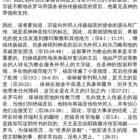
1:8
宗徒不断地在罗马帝国各省份传扬福音的背后，他看见圣神的
带领和支持。
因此，读者要知道，宗徒向外邦人传扬福音的使命的源头和广
传，就是圣神神圣指引的标志。因此，在斯德望殉道后，希腊
化的犹太信友逃到撒玛黎雅和其他地方（宗
；
），继
8:1
11:19
续传扬福音。伯多禄得到神圣的启示为外邦人科尔乃略和他的
亲戚密友授洗（宗
），这桩事件为教会的将来是非常
10:24-48
重要的。扫禄戏剧性地亲身面对复活的主后，他由严厉迫害教
会的人转化为教会服务外邦人的大宗徒。在圣神的指派和带
领，并在他的领导能力下，福音传遍了小亚细亚，其后也传遍
了欧洲（宗
；
）。保禄被审判和入狱，是天主的旨
13:2
16:6-10
意（宗
），保禄在旅途中虽遇上风暴和覆舟，但并无为
20:22
他带来任何障碍，这完全是在天主的计划之内（宗
）。
27:23
在罗马时，保禄按照他的传教习惯，先向犹太人传扬主的福
音，当他们拒绝福音后，他转向将福音传给外邦人，并有信心
他们会接受它（宗
）。因此，宗徒大事录的结尾，正
28:23-28
呼应经卷开端时主的嘱咐，把福音传至地极（宗
），这也
1:8
是路加写这部经书的目的。天主圣言由耶路撒冷传至地极——
罗马，为保禄而言，在“世界的首都”：“他宣讲天主的国，教
授主耶稣的事，都非常自由，没有人禁止。”（
）
28:31