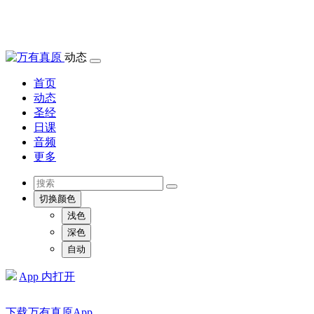
动态
首页
动态
圣经
日课
音频
更多
切换颜色
浅色
深色
自动
App 内打开
下载万有真原App