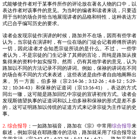
式能够使作者对于某事件所作的评论放在著名人物的口中，以
表达作者对该事件的意见。为当时的编者和读者来说，只要适
用于当时的场合并恰当地展现讲者的品格和特性，这种表达方
式已合乎编写历史的要求。
读者会发现宗徒作演讲的时候，路加并不在场，因而有些学者
认为，当宗徒在演讲时，有一位在场的门徒会记着师傅所讲的
一切，因此读者才会知悉宗徒所说的是什么。不过，
一些学
者认为，不是宗徒的门生记录了其师的言论，而纯是路加从搜
集得来的资料中如实报导。然而，仍有其他学者的意见，认为
路加以不同的方法记录不同的讲词。例如，保禄的讲词在不同
的场合有不同的方式来表述，这些表述是由作者自由地阐释出
来。另一方面，伯多禄（宗
；
；
；
2:14-36
3:12-26
4:8-12
5:29-
；
）和保禄的证道词（宗
），表达的方式
32
10:34-43
13:16-41
同出一辙，这可能是路加回忆中宗徒的宣讲初传方式。读者会
发现斯德望执事的证道词和以上伯多禄和保禄的形式是差不多
的，这可证明路加以传统的证道方式来记录宗徒为主作证的史
事。
2. 综合报导
：一如路加福音，路加在《宗》中常用
综合报导
来
叙述，例如宗徒在耶路撒冷的活动，路加就采用了综合报导这
文学方法（宗
；
；
；
）。路加采用这