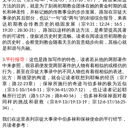
2:42-47
4:32-35
5:11-16
6:7
方法的目的，就是为了刻画初期教会团体在她的黄金时期的成
长和神圣性，并标记她的传教事业的步步发展。路加在宗徒大
事录的其后部分，也以“一句”或“两句”的浓缩综合报导，来表
达初期教会传教历史的稳固发展（宗
；
；
；
9:31
12:24
16:5
；
）。路加以这样的表达方法，是希望提高其著
19:20
28:30-31
作的可读性，使叙述历史时更流畅。读者在阅读这些初期教会
的历史时，会察觉到教会随着天主的旨意稳步向前，其核心就
是和谐与共融。
3.
平行报导
：这也是路加写作的特色，读者若从他的两部著作
中来参照，很容易便发觉两部著作的人物有着相似的或模仿的
行为，甚至在宗徒大事录中的不同人物也有着很相似的表述。
比方：斯德望的殉道，就会让读者联想到耶稣的经历（宗
7
章；路
章）；保禄所施行的奇迹与伯多禄的极为近似
22-23
（宗
；宗
），也让读者记起耶
3:1-10//14:8-11
9:36-41//20:7-12
稣所行过的（路
；路
）；伯多禄和保禄面对着
5:17-26
8:40-56
同样的挑战和获救（宗
；宗
8:9-13//19:13-19
12:6-17//16:25-
）。
34
我们在这里表列宗徒大事录中伯多禄和保禄使命的平行经节，
共读者参考：