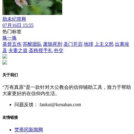
肋未纪简释
07月16日 15:55
热门标签
换一换
基督五伤
苏醒团队
废除死刑
圣门开启
地球
上主义怒
出离埃
及
夫妻之道
圣秩授予礼
外交
关于我们
“万有真原”是一款针对大公教会的信仰辅助工具，致力于帮助
大家更好的在信仰内生活。
问题反馈： fankui@kenahan.com
友情链接
梵蒂冈新闻网