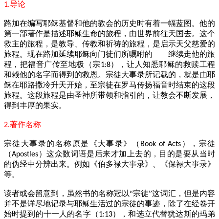
导论
1.
路加在编写耶稣基督和他的教会的历史时有着一幅蓝图。他的
第一部著作是描述耶稣生命的旅程，由世界前往天国去。这个
救主的旅程，是教导、传教和祈祷的旅程，是启示天父慈爱的
旅程。现在路加延续耶稣向门徒们所嘱咐的——继续走他的旅
程，把福音广传至地极（宗
），让人知悉耶稣的救赎工程
1:8
和赖他的名字而得到的救恩。宗徒大事录所记载的，就是由耶
稣在耶路撒冷升天开始，至宗徒在罗马传扬福音时结束的这段
旅程。这段旅程是由圣神所带领和指引的，让教会不断发展，
得到丰厚的果实。
著作名称
2.
宗徒大事录的名称原是《大事录》（
），宗徒
Book of Acts
（
）这众数词语是后来才加上去的，目的是要从当时
Apostles
的伪经中分辨出来。例如《伯多禄大事录》、《保禄大事录》
等。
读者或会留意到，虽然书的名称冠以“宗徒”这词汇，但是内容
并不是详尽地记录与耶稣生活过的宗徒的事迹，除了在经卷开
始时提到的十一人的名字（
），和选立代替犹达斯的玛弟
1:13