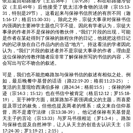
依后返回耶路撒冷（主后
年）（宗
），和在耶路撒冷会
36
9:26
议（主后
年）后他接受了犹太洁净食物的法律（宗
49
15:13-
，特别是
节）。这看起来与保禄书信所述的有所不同（迦
31
29
；格后
）。除此之外，宗徒大事录对保禄书信
1:16-17
11:30-33
内强调的主要神学主题也只字不提。因此有学者认为，宗徒大
事录的作者并不是保禄的传教伙伴，“我们”片段的出现，可能
是作者在某处得到了保禄的旅程伙伴的日记，他就把这些日记
内的记录放在自己作品内的合适“地方”。持这看法的学者因此
认为，“我们”片段的叙述者并不是宗徒大事录的作者，理由是
这位保禄的传教伴随者应非常了解保禄所写的书信的内容，不
会写出与它不吻合的叙述。
可是，我们也不能忽略路加与保禄书信的叙述有相似之处。例
如，最后晚餐中基督的话语（路
；格前
）；
22:19-20
11:23-25
复活的主显现给西满伯多禄（路
；格前
）；保禄的神
24:34
15:5
迹（宗
；
）也在书信中被肯定（格后
；罗
14:3
15:12
12:12
15:18-
）。至于神学方面，就算路加不甚强调成义的主题，而喜爱
19
提及罪过的赦免，但他也提及两者的维系：成义来自信仰基
督，而不是遵守法律（宗
）。他记述保禄有关基督是
13:38-39
天主子的言论（宗
）与罗马书很相近（罗
）。路加
13:33
1:3-4
与保禄也提及自然神学，让人从天主的创造去认识天主（宗
；罗
；
）。
17:24-30
1:19-21
2:15