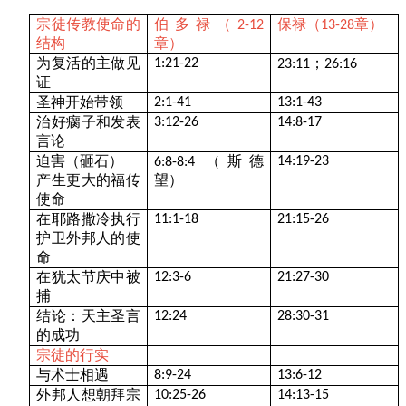
宗徒传教使命的
伯多禄（
保禄（
章）
2-12
13-28
结构
章）
为复活的主做见
；
1:21-22
23:11
26:16
证
圣神开始带领
2:1-41
13:1-43
治好瘸子和发表
3:12-26
14:8-17
言论
迫害（砸石）
（斯德
14:19-23
6:8-8:4
产生更大的福传
望）
使命
在耶路撒冷执行
11:1-18
21:15-26
护卫外邦人的使
命
在犹太节庆中被
12:3-6
21:27-30
捕
结论：天主圣言
12:24
28:30-31
的成功
宗徒的行实
与术士相遇
8:9-24
13:6-12
外邦人想朝拜宗
10:25-26
14:13-15