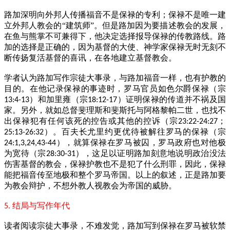
路加深明向外邦人传播福音不是保禄的专利；保禄不是唯一建
立外邦人教会的“建筑师”。但是路加因为要描述教会的发展，
在鱼与熊掌不可兼得下，他决定选择报导保禄的传教路线。路
加的选择是正确的，因为基督的大使、神学家保禄无时无刻不
断传扬复活基督的喜讯，在各地建立基督教会。
学者认为路加写作宗徒大事录，与路加福音一样，也有护教的
目的。在他记录保禄的事迹时，罗马官员如色尔爵保禄（宗
）和加里雍（宗
）证明保禄的传道并不祸及国
13:4-13
18:12-17
家。另外，就如总督斐理斯和斐斯托与阿格黎帕二世，也找不
出保禄犯有任何该死的控告或其他的控诉（宗
；
23:22-24:27
）。百夫长尤里约更优待被解往罗马的保禄（宗
25:13-26:32
），就算保禄在罗马被囚，罗马政府也对他极
24:1,3,24,43-44
为宽待（宗
），这足以证明路加刻意地说明政治没法
28:30-31
伤害基督的教会，保禄护教也不是犯了什么刑罪，因此，保禄
能把福音传至地极和整个罗马帝国。以上的叙述，正是路加要
为教会辩护，不想外教人视教会为帝国的威胁。
结局与写作年代
5.
读者阅读宗徒大事录，不难发觉，路加写到保禄在罗马被软禁