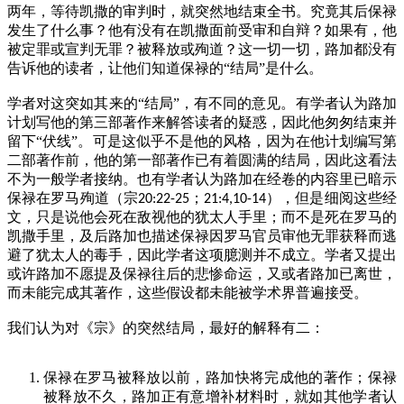
两年，等待凯撒的审判时，就突然地结束全书。究竟其后保禄
发生了什么事？他有没有在凯撒面前受审和自辩？如果有，他
被定罪或宣判无罪？被释放或殉道？这一切一切，路加都没有
告诉他的读者，让他们知道保禄的“结局”是什么。
学者对这突如其来的“结局”，有不同的意见。有学者认为路加
计划写他的第三部著作来解答读者的疑惑，因此他匆匆结束并
留下“伏线”。可是这似乎不是他的风格，因为在他计划编写第
二部著作前，他的第一部著作已有着圆满的结局，因此这看法
不为一般学者接纳。也有学者认为路加在经卷的内容里已暗示
保禄在罗马殉道（宗
；
），但是细阅这些经
20:22-25
21:4,10-14
文，只是说他会死在敌视他的犹太人手里；而不是死在罗马的
凯撒手里，及后路加也描述保禄因罗马官员审他无罪获释而逃
避了犹太人的毒手，因此学者这项臆测并不成立。学者又提出
或许路加不愿提及保禄往后的悲惨命运，又或者路加已离世，
而未能完成其著作，这些假设都未能被学术界普遍接受。
我们认为对《宗》的突然结局，最好的解释有二：
保禄在罗马被释放以前，路加快将完成他的著作；保禄
被释放不久，路加正有意增补材料时，就如其他学者认