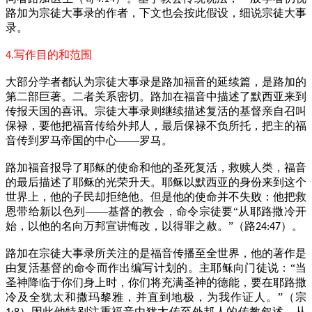
路加为宗徒大事录的作者，下文也会按此假设，细说宗徒大事
录。
写作目的和范围
4.
大部分学者都认为宗徒大事录是路加福音的延续篇，是路加的
第二部巨著。二者关系密切。路加在福音中描述了默西亚来到
传报天国的喜讯。宗徒大事录则继续描述复活的基督亲自召叫
保禄，要他把福音传给外邦人，最后保禄不负所托，把主的福
音传到罗马帝国的中心——罗马。
路加福音报导了耶稣的使命和他的圣死复活，救赎人类，福音
的最后描述了耶稣的光荣升天。耶稣以默西亚的身份来到这个
世界上，他的子民却拒绝他。但是他的使命并不失败：他把救
恩带给新以色列——基督的教会，命令宗徒要“从耶路撒冷开
始，以他的名向万邦宣讲悔改，以得罪之赦。”（路
）。
24:47
路加在宗徒大事录所关注的是福音传播至全世界，他的著作是
由复活基督的命令而作出编写计划的。主耶稣向门徒说：“当
圣神降临于你们身上时，你们将充满圣神的德能，要在耶路撒
冷及全犹太和撒玛黎雅，并直到地极，为我作证人。”（宗
）因此他特别注重福音由犹太传至外邦人的传教叙述。从