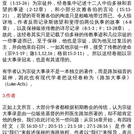
亚（
）为宗徒外，经卷集中记述十二人中伯多禄和若
1:15-26
望的事迹（
章），和小部分次雅各伯的言论（
2-12
15:13-
），若望的哥哥雅各伯的殉道只是粗略地带过而已。令人惊
21
讶地，作者反而记录斯德望和斐理伯两位执事的故事（
6-8
章），以及保禄皈依传教的详尽记录（
；
；
章），
8:1-3
9
13-28
故此，这经卷其实只是记载了伯多禄的传教事迹和几位宗徒的
一些事迹而已。至于保禄，他也是宗徒，因为他见过复活的
主，并由他亲自召叫，一如其他宗徒一样，接受了传教的使命
（宗
；迦
；格前
）。所以这经卷能以宗
9:1-19
1:1,12,16
15:3-11
徒大事录冠名，也是有其道理的。
有学者认为宗徒大事录不是一本独立的著作，而是路加福音的
延伸，因此也有现代学者把这经卷称为《路加大事录》
（
）。
Luke-Acts
作者
3.
正如上文所言，大部分学者都根据初期教会的传统，认为宗徒
大事录是由一位皈依基督的外邦医生路加所著的，却不能肯定
他的身份。我们在此讨论另一些问题：从宗
章开始，有四段
16
经文（宗
；
；
；
）是作者
16:10-17
20:5-15
21:1-18
27:1-28:16
以“我们”来叙述保禄的海路旅程。作者以“我们”来报导，表示