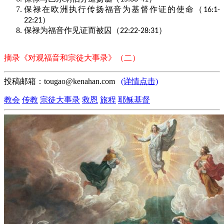
保禄在欧洲执行传扬福音为基督作证的使命（
16:1-
）
22:21
保禄为福音作见证而被囚（
）
22:22-28:31
摘录《对观福音和宗徒大事录》（二）
投稿邮箱：tougao@kenahan.com
(详情点击)
教会
传教
宗徒大事录
救恩
旅程
耶稣基督