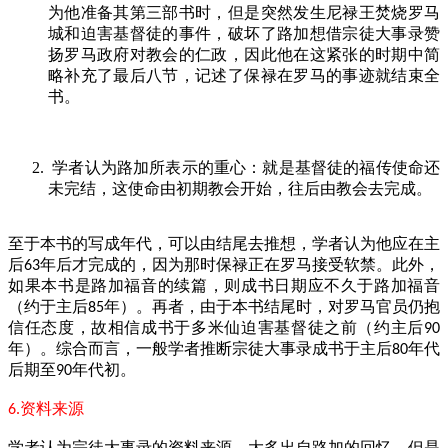
为他准备其第三部书时，但是突然发生尼禄王焚烧罗马
城和迫害基督徒的事件，破坏了路加想借宗徒大事录赞
扬罗马政府对教会的仁政，因此他在这紧张的时期中简
略补充了最后八节，记述了保禄在罗马的事迹就结束全
书。
学者认为路加所表示的重心：就是基督徒的福传使命还
未完结，这使命由初期教会开始，往后由教会去完成。
至于本书的写成年代，可以由结尾去推想，学者认为他应在主
后
年后才完成的，因为那时保禄正在罗马接受软禁。此外，
63
如果本书是路加福音的续篇，则成书日期应不久于路加福音
（约于主后
年）。再者，由于本书结尾时，对罗马官员仍抱
85
信任态度，故相信成书于多米仙迫害基督徒之前（约主后
90
年）。综合而言，一般学者推断宗徒大事录成书于主后
年代
80
后期至
年代初。
90
资料来源
6.
学者认为宗徒大事录的资料来源，大多出自路加的回忆，但是