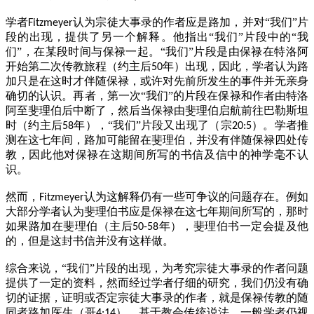
学者
认为宗徒大事录的作者应是路加，并对“我们”片
Fitzmeyer
段的出现，提供了另一个解释。他指出“我们”片段中的“我
们”，在某段时间与保禄一起。“我们”片段是由保禄在特洛阿
开始第二次传教旅程（约主后
年）出现，因此，学者认为路
50
加只是在这时才伴随保禄，或许对先前所发生的事件并无亲身
确切的认识。再者，第一次“我们”的片段在保禄和作者由特洛
阿至斐理伯后中断了，然后当保禄由斐理伯启航前往巴勒斯坦
时（约主后
年），“我们”片段又出现了（宗
）。学者推
58
20:5
测在这七年间，路加可能留在斐理伯，并没有伴随保禄四处传
教，因此他对保禄在这期间所写的书信及信中的神学毫不认
识。
然而，
认为这解释仍有一些可争议的问题存在。例如
Fitzmeyer
大部分学者认为斐理伯书应是保禄在这七年期间所写的，那时
如果路加在斐理伯（主后
年），斐理伯书一定会提及他
50-58
的，但是这封书信并没有这样做。
综合来说，“我们”片段的出现，为考究宗徒大事录的作者问题
提供了一定的资料，然而经过学者仔细的研究，我们仍没有确
切的证据，证明或否定宗徒大事录的作者，就是保禄传教的随
同者路加医生（哥
）。基于教会传统说法，一般学者仍视
4:14