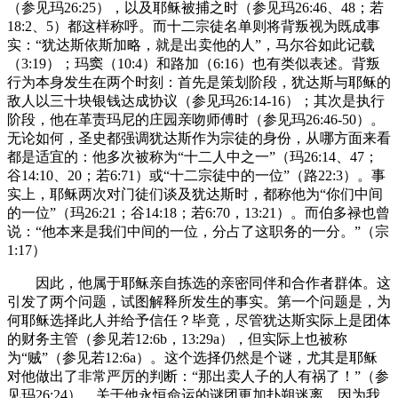
（参见玛26:25），以及耶稣被捕之时（参见玛26:46、48；若
18:2、5）都这样称呼。而十二宗徒名单则将背叛视为既成事
实：“犹达斯依斯加略，就是出卖他的人”，马尔谷如此记载
（3:19）；玛窦（10:4）和路加（6:16）也有类似表述。背叛
行为本身发生在两个时刻：首先是策划阶段，犹达斯与耶稣的
敌人以三十块银钱达成协议（参见玛26:14-16）；其次是执行
阶段，他在革责玛尼的庄园亲吻师傅时（参见玛26:46-50）。
无论如何，圣史都强调犹达斯作为宗徒的身份，从哪方面来看
都是适宜的：他多次被称为“十二人中之一”（玛26:14、47；
谷14:10、20；若6:71）或“十二宗徒中的一位”（路22:3）。事
实上，耶稣两次对门徒们谈及犹达斯时，都称他为“你们中间
的一位”（玛26:21；谷14:18；若6:70，13:21）。而伯多禄也曾
说：“他本来是我们中间的一位，分占了这职务的一分。”（宗
1:17）
因此，他属于耶稣亲自拣选的亲密同伴和合作者群体。这
引发了两个问题，试图解释所发生的事实。第一个问题是，为
何耶稣选择此人并给予信任？毕竟，尽管犹达斯实际上是团体
的财务主管（参见若12:6b，13:29a），但实际上也被称
为“贼”（参见若12:6a）。这个选择仍然是个谜，尤其是耶稣
对他做出了非常严厉的判断：“那出卖人子的人有祸了！”（参
见玛26:24）。关于他永恒命运的谜团更加扑朔迷离，因为我