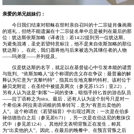
亲爱的弟兄姐妹们：
今日我们结束对耶稣在世时亲自召叫的十二宗徒肖像画廊
的巡礼，但绝不能遗漏在十二宗徒名单中总是被列在最后的那
位：犹达斯依斯加略（译者注：若14:22提到另一位犹达斯。
为避免混淆，圣史若望特意标注，他不是来自依斯加略的那位
犹达斯）。在此，我们愿将他与后来被选为其继任者的人物
——玛弟亚——并列提及。
仅是犹达斯的名字，就足以在基督徒心中引发本能的谴责
与批判。“依斯加略人”这个称谓的含义存在争议：最普遍的解
释认为它意为“克黎约特”，指其出生地克黎约特村。该村位于
赫贝龙附近，在圣经中被提及两次（参见苏15:25；亚2:2）。
另有人认为这是“刺客”一词的变体，暗指手持匕首的游击队员
——拉丁语称之为sica。最后，还有人认为这个别号只是对一
个希伯来-阿拉美语词根的简单转写，意为“有意出卖他的
人”。这个称谓在《若望福音》中出现过两次：一次是在伯多
禄信德告白之后（参见若6:71），另一次是在伯达尼的敷抹仪
式中（参见若12:4）。其他经文表明背叛正在发生，称其
为“出卖他的人”。因此，在最后的晚餐中、在预言背叛之后