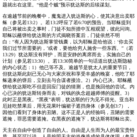
题就出在这里。“他是个贼”预示犹达斯的后续谋划。
在逾越节前的晚餐中，魔鬼进入犹达斯的心，使其决意出卖耶
稣（参见若13:2）。若13:2呼应了若6:70的预告。当耶稣提到
自己将被出卖之事时，门徒不知所措中互相观望，彼此问询。
耶稣以蘸饼给犹达斯的方式揭晓答案后，门徒依然不明
白：“有人因为犹达斯掌管钱囊，以为耶稣是给他说：‘你去买
我们过节所需要的，’或者，要他给穷人施舍一些东西。”（若
13:29）犹达斯没有辩护，而是安静的离席而去，实施自己的
计划（参见若13:30）。若13:30简单的一句话道出犹达斯隐秘
的内心状态：1）他已等不及。逾越节是犹太人的重要节日，
但犹达斯此刻已无心与大家庆祝和享受丰盛的晚宴，他吃了耶
稣递来的饼后，立刻去与合谋者接洽。2）内心已决。耶稣蘸
饼给犹达斯吃不但是回应门徒的猜测，也是挽回他的尝试。内
心已决的犹达斯转身而去，对钱的执念超越师傅的提醒。3）
此时正是黑夜。“黑夜”表明，犹达斯的行为见不得光。亚当和
厄娃吃禁果后，用无花果叶编裙子遮挡身体（参见创3:7），
因他们看到了身体的丑陋。这不正是人的经验吗，丑陋的需要
遮掩，罪恶需要遮掩。在黑夜的遮掩下，犹达斯将耶稣出卖。
天主在自由中创造了自由的人。自由是人生而为人的最宝贵特
质，甚至可以说，人是按照天主的肖像造成的具体体现（参见