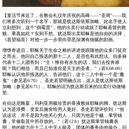
【复活节来近了，在教会礼仪年庆祝的高峰——“圣周”——我
们将多次听到一个名字，那就是犹达斯依斯加略。此名字使人
立刻想到，这个“倒霉蛋”，他的出卖行动成就了耶稣基督的救
赎。果真如此？实则不然。犹达斯出卖耶稣是他自由的决择，
《若望福音》对他一步一步滑向罪恶深渊有细腻的刻画。
增饼奇迹后，耶稣关于生命之粮的讲述使跟随他的众多门徒弃
之而去。他问自己拣选的那十二人，是否也有此想法。伯多禄
代表十二人团答到：“主！惟你有永生的话，我们去投奔谁
呢？我们相信，而且已知道你是天主的圣者。”（若6:68-69）
耶稣认识他所拣选的人，告诉他们，这十二人中有一个是“魔
鬼”（参见若6:70）。圣史若望明确点出，这人是犹达斯依斯
加略（参见若6:71）。耶稣的话为犹达斯后来的出卖行动做铺
垫。
在伯达尼晚宴，玛利亚用极珍贵的香液敷抹耶稣的脚。犹达斯
认为是浪费，变卖后施舍给穷人更好。圣史若望评价到：“他
说这话，并不是因为他关心穷人，只因为他是个贼，掌管钱
囊，常偷取其中所存放的。”（若12:6）犹达斯掌管钱囊表
明，他的能力在十二人中无人能及，团体的事务由他操办，问