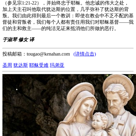
（参见宗1:21-22），并始终忠于耶稣。他忠诚的伟大之处，
加上天主召叫他取代犹达斯的位置，几乎弥补了犹达斯的背
叛。我们由此得到最后一个教训：即使在教会中不乏不配的基
督徒和背叛者，我们每个人都有责任用我们对耶稣基督——我
们的主和救主——的纯洁见证来抵消他们所做的恶行。
于淑琴 修女 译
投稿邮箱：tougao@kenahan.com
(详情点击)
圣周
犹达斯
耶稣受难
玛弟亚