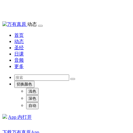
动态
首页
动态
圣经
日课
音频
更多
切换颜色
浅色
深色
自动
App 内打开
下载万有真原App