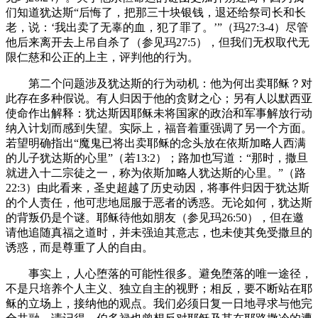
们知道犹达斯“后悔了，把那三十块银钱，退还给祭司长和长
老，说：‘我出卖了无辜的血，犯了罪了。’”（玛27:3-4）尽管
他后来离开去上吊自杀了（参见玛27:5），但我们无权取代无
限仁慈和公正的上主，评判他的行为。
第二个问题涉及犹达斯的行为动机：他为何出卖耶稣？对
此存在多种假说。有人归因于他的贪财之心；另有人以默西亚
使命作出解释：犹达斯因耶稣未将国家的政治和军事解放行动
纳入计划而感到失望。实际上，福音着重强调了另一个方面。
若望明确指出“魔鬼已将出卖耶稣的念头放在依斯加略人西满
的儿子犹达斯的心里”（若13:2）；路加也写道：“那时，撒旦
就进入十二宗徒之一，称为依斯加略人犹达斯的心里。”（路
22:3）由此看来，圣史超越了历史动因，将事件归因于犹达斯
的个人责任，他可悲地屈服于恶者的诱惑。无论如何，犹达斯
的背叛仍是个谜。耶稣待他如朋友（参见玛26:50），但在邀
请他追随真福之道时，并未强迫其意志，也未使其免受撒旦的
诱惑，而是尊重了人的自由。
事实上，人心堕落的可能性很多。避免堕落的唯一途径，
不是只培养个人主义、独立自主的视野；相反，要不断站在耶
稣的立场上，接纳他的观点。我们必须日复一日地寻求与他完