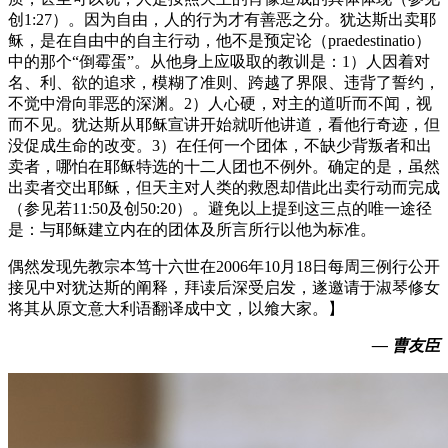
创1:27）。因为自由，人的行为才有善恶之分。犹达斯出卖耶
稣，是在自由中的自主行动，他不是预定论（praedestinatio）
中的那个“倒霉蛋”。从他身上应吸取的教训是：1）人因着对
名、利、欲的追求，模糊了准则、跨越了界限、违背了誓约，
不觉中滑向罪恶的深渊。2）人心硬，对主的道听而不闻，视
而不见。犹达斯从耶稣宣讲开始就听他讲道，看他行奇迹，但
没促成生命的改变。3）在任何一个团体，不缺少背叛者和出
卖者，哪怕在耶稣特选的十二人团也不例外。确定的是，虽然
出卖者交出耶稣，但天主对人类的救恩却借此出卖行动而完成
（参见若11:50及创50:20）。避免以上提到这三点的唯一途径
是：与耶稣建立内在的团体及所言所行以他为标准。
偶然发现先教宗本笃十六世在2006年10月18日每周三例行公开
接见中对犹达斯的阐释，拜读后深受启发，遂邀请于淑琴修女
将其从原文意大利语翻译成中文，以飨大家。】
— 曹友臣