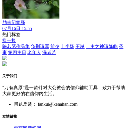
肋未纪简释
07月16日 15:55
热门标签
换一换
陈若瑟作品集
负荆请罪
前夕
上半场
王琳
上主之神请降临
圣
事
第四主日
老年人
洗者若
关于我们
“万有真原”是一款针对大公教会的信仰辅助工具，致力于帮助
大家更好的在信仰内生活。
问题反馈： fankui@kenahan.com
友情链接