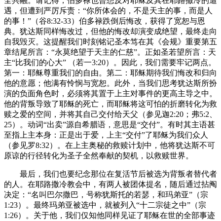
全共融。请记得，伯多禄也曾想反对耶稣及其在耶路撒冷的遭
遇，但遭到严厉斥责：“你所体会的，不是天主的事，而是人
的事！”（谷8:32-33）伯多禄跌倒后悔改，获得了宽恕与恩
典。犹达斯同样悔改过，但他的悔改却演变成绝望，最终走向
自我毁灭。这提醒我们时刻铭记圣本笃在其《会规》重要第五
章结尾所言：“永莫绝望于天主的仁慈”。正如圣若望所言：天
主“比我们的心大” （若一3:20）。因此，我们需要牢记两点。
第一：耶稣尊重我们的自由。第二：耶稣期待我们悔改和归向
他的意愿；他满有怜悯与宽恕。此外，当我们思考犹达斯所扮
演的负面角色时，必须将其置于上主对事件的更高主导之中。
他的背叛导致了耶稣的死亡，而耶稣将这可怕的折磨转化为救
赎之爱的空间，并将其自己交付给天父（参见迦2:20；弗5:2、
25）。动词“出卖”源自希腊语，意思是“交付”。有时其主语甚
至指上主本身：正是出于爱，上主“交付”了耶稣为我们众人
（参见罗8:32）。在上主奥秘的救赎计划中，他将犹达斯不可
原谅的行径转化为圣子全然奉献的契机，以救赎世界。
最后，我们也要纪念那位在复活节后被选为背叛者替代者
的人。在耶路撒冷教会中，有两人被团体提名，随后通过拈阄
决定：“名叫巴尔撒巴，号称犹斯托的若瑟，和玛弟亚”（宗
1:23）。最终玛弟亚被选中，就被列入“十二宗徒之中”（宗
1:26）。关于他，我们仅知他同样见证了耶稣在世的全部事迹