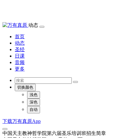
动态
首页
动态
圣经
日课
音频
更多
切换颜色
浅色
深色
自动
下载万有真原App
中国天主教神哲学院第六届圣乐培训班招生简章