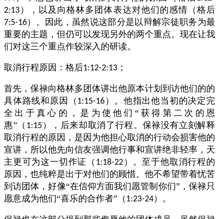
），以及向格林多团体表达对他们的感情（格后
2:13
）。因此，虽然说这部分是以辩解宗徒职务为最
7:5-16
重要的主题，但仍可以发现另外的两个重点。现在让我
们对这三个重点作较深入的研读。
取消行程原因：格后
；
1:12-2:13
首先，保禄向格林多团体讲出他原本计划到访他们的的
具体路线和原因（
）。他指出他当初的决定完
1:15-16
全出于真心的，是为使他们“获得第二次的恩
惠”（
），后来却取消了行程。保禄没有立刻解释
1:15
取消行程的原因，是因为他担心取消的行动会损害他的
宣讲，所以他先向信友强调他行事和宣讲绝非轻率，天
主更可为这一切作证（
）。至于他取消行程的
1:18-22
原因，也纯粹是出于对他们的顾惜。他不希望带着忧苦
到访团体，好像“在信仰方面我们愿管制你们”，保禄只
愿意成为他们“喜乐的合作者”（
）。
1:23-24