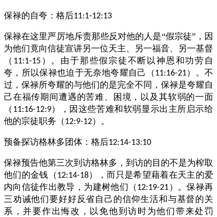
保禄的自夸：格后
11:1-12:13
保禄在这里严厉地斥责那些反对他的人是“假宗徒”，因
为他们竟向信徒宣讲另一位天主、另一福音、另一基督
（
）。由于那些假宗徒不断以神恩和功劳自
11:1-15
夸，所以保禄也迫于无奈地夸耀自己（
）。不
11:16-21
过，保禄所夸耀的与他们的是完全不同，保禄是夸耀自
己在福传期间遭遇的苦难、困境，以及其软弱的一面
（
），因这些苦难和软弱显示出主所启示给
11:16-12:9
他的宗徒职务（
）。
12:9-12
预备探访格林多团体：格后
12:14-13:10
保禄预告他第三次到访格林多，到访的目的不是为榨取
他们的金钱（
），而只是希望藉着在天主的爱
12:14-18
内向信徒作出教导，为建树他们（
）。保禄再
12:19-21
三劝诫他们要好好反省自己的信仰生活和与基督的关
系，并要作出悔改，以免他到访时为他们带来处罚