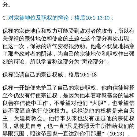
分。
对宗徒地位及职权的辩论：格后
；
C.
10:1-13:10
保禄的宗徒地位和权力可能受到敌对者的攻击，所以有
关保禄的宗徒地位和使命的主题在这个部分再次出现，
但这一次，保禄的语气变得很激动。他毫不犹疑地揭穿
了那些敌对者的阴谋，为自己的宗徒地位和职权作出强
烈的辩论。所以学者称这部分为“辩论部分”。
保禄强调自己的宗徒权威：格后
10:1-18
保禄一开始便先护卫了自己的宗徒职权。他向信徒解释
至今仍没有行使宗徒权，是因为他本着耶稣基督的温和
良善在信徒中工作，不希望对他们
“大胆”，也希望信
徒不要逼迫他行使这权力。保禄说他的权柄是来自天
主，为建树教会。他行事从来也没有超越他的宗徒权
限，纵使是自夸，也一直“只是按照天主所指给我们的
界限范围，照这范围也一直达到你们那里”（
）。
10:13