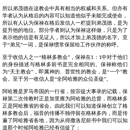
所以弟茂德在这教会中具有相当的权威和关系。但亦有
学者认为从格后的内容可以知道他似乎未能完成使命，
所以有人认为保禄在格后发信人一栏提到弟茂德，是为
提升他的地位。部分学者则认为保禄这样做，只是为了
表示他的信是有见证人，所以才加上弟茂德的名字。至
于“弟兄”一词，是保禄惯常保留给工作伙伴的称呼。
至于收信人之一“格林多教会”，保禄在
：
中对于他们
1
1
的身份描述与格林多前书是完全相同的。保禄称他们
为“天主教会”，即属神的、普世性的教会，是“一个”教
会。至于另一收信人是“全阿哈雅的众位圣徒”。
阿哈雅是罗马帝国的一行省，按宗徒大事录的记载，保
禄第二次传教时正是加里雍为阿哈雅的总督，而格林多
正是阿哈雅省的省会。由此我们可以知道保禄创立了格
林多教会后，福音的传播不独停留在格林多内，而是传
遍了阿哈雅省各地，因为从得撒洛尼前书中我们可以知
道那个时候阿哈雅已经有信徒了：