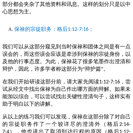
部分都会夹杂了其他资料和讯息。这样的划分只是以中
心思想为主。
保禄的宗徒职务：格后
；
1:12-7:16
我们可以从这部分窥见到当时保禄和团体之间是有一点
误会的，而这些误会应该是牵涉到保禄的宗徒身份，以
及他的行事态度。为此，保禄花了很多笔墨作出澄清和
辩护，因此，许多学者称这部分为“辩护篇”。
在我们开始研读这部分前，请大家先阅读
，尝
1:12-7:16
试从经文中找出保禄为自己作出哪方面的辩解。如果未
能加以综合，可以尝试找出关键性澄清句子，这样实有
助于明白以下的讲解。
从以上的练习我们可以发现，保禄在这部分除了对自己
的宗徒职务作了一个较详尽的澄清外（格后
2:14-
），他也讲出了取消到访行程的原因（格后
7:4
1:12-