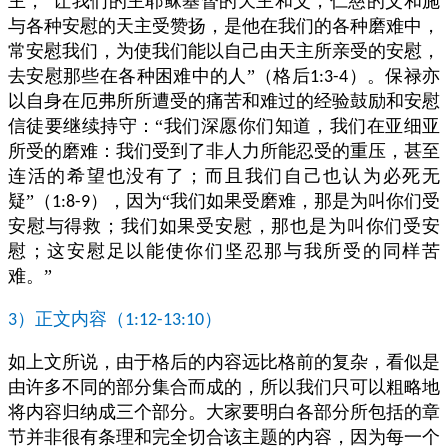
主，“让我们的主耶稣基督的天主和父，仁慈的父和施
与各种安慰的天主受赞扬，是他在我们的各种磨难中，
常安慰我们，为使我们能以自己由天主所亲受的安慰，
去安慰那些在各种困难中的人”（格后
）。保禄亦
1:3-4
以自身在厄弗所所遭受的痛苦和难过的经验鼓励和安慰
信徒要继续持守：“我们深愿你们知道，我们在亚细亚
所受的磨难：我们受到了非人力所能忍受的重压，甚至
连活的希望也没有了；而且我们自己也认为必死无
疑”（
），因为“我们如果受磨难，那是为叫你们受
1:8-9
安慰与得救；我们如果受安慰，那也是为叫你们受安
慰；这安慰足以能使你们坚忍那与我所受的同样苦
难。”
）正文内容（
）
3
1:12-13:10
如上文所说，由于格后的内容远比格前的复杂，看似是
由许多不同的部分集合而成的，所以我们只可以粗略地
将内容归纳成三个部分。大家要明白各部分所包括的章
节并非很有条理和完全切合该主题的内容，因为每一个