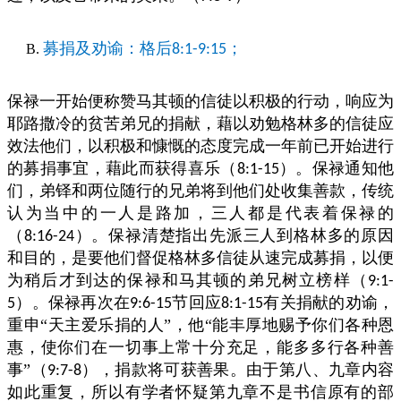
募捐及劝谕：格后
；
8:1-9:15
保禄一开始便称赞马其顿的信徒以积极的行动，响应为
耶路撒冷的贫苦弟兄的捐献，藉以劝勉格林多的信徒应
效法他们，以积极和慷慨的态度完成一年前已开始进行
的募捐事宜，藉此而获得喜乐（
）。保禄通知他
8:1-15
们，弟铎和两位随行的兄弟将到他们处收集善款，传统
认为当中的一人是路加，三人都是代表着保禄的
（
）。保禄清楚指出先派三人到格林多的原因
8:16-24
和目的，是要他们督促格林多信徒从速完成募捐，以便
为稍后才到达的保禄和马其顿的弟兄树立榜样（
9:1-
）。保禄再次在
节回应
有关捐献的劝谕，
5
9:6-15
8:1-15
重申“天主爱乐捐的人”，他“能丰厚地赐予你们各种恩
惠，使你们在一切事上常十分充足，能多多行各种善
事”（
），捐款将可获善果。由于第八、九章内容
9:7-8
如此重复，所以有学者怀疑第九章不是书信原有的部