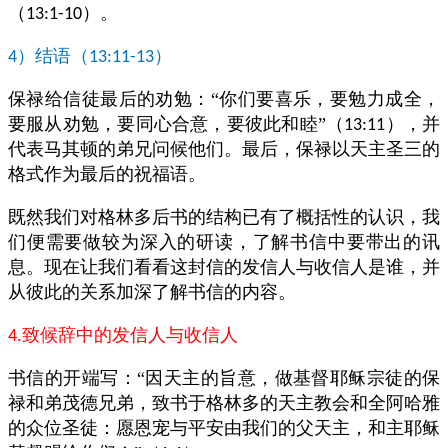
（
）。
13:1-10
）结语（
）
4
13:11-13
保禄给信徒最后的劝勉：“你们要喜乐，要勉力成全，
要服从劝勉，要同心合意，要彼此和睦”（
），并
13:11
代表马其顿的弟兄问候他们。最后，保禄以天主圣三的
格式作为最后的祝福语。
既然我们对格林多后书的结构已有了概括性的认识，我
们便需要做较为深入的研读，了解书信中要带出的讯
息。现在让我们看看这封信的发信人与收信人是谁，并
从彼此的关系加深了解书信的内容。
致候辞中的发信人与收信人
4.
书信的开端写：“因天主的旨意，做基督耶稣宗徒的保
禄和弟茂德兄弟，致书于格林多的天主教会和全阿哈雅
的众位圣徒：愿恩宠与平安由我们的父天主，和主耶稣