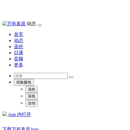
动态
首页
动态
圣经
日课
音频
更多
切换颜色
浅色
深色
自动
App 内打开
下载万有真原App