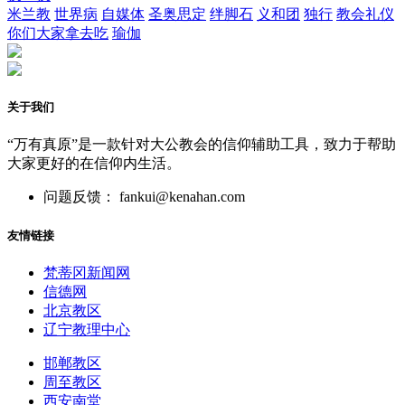
米兰教
世界病
自媒体
圣奥思定
绊脚石
义和团
独行
教会礼仪
你们大家拿去吃
瑜伽
关于我们
“万有真原”是一款针对大公教会的信仰辅助工具，致力于帮助
大家更好的在信仰内生活。
问题反馈： fankui@kenahan.com
友情链接
梵蒂冈新闻网
信德网
北京教区
辽宁教理中心
邯郸教区
周至教区
西安南堂