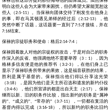
保禄也在这部分提到那些侮辱他的团体成员。虽然保禄
明白这些人会为大家带来困扰，但仍希望大家能宽恕这
些人（
）。当保禄向团体交待了刚发生在他身上
2:5-11
的事，即在马其顿遇见弟铎的经过后（
），他
2:12-13
突然中断了话题，这话题要一直到了
才接续，并在
7:5
结束。
7:16
保禄的宗徒职务和使命：格后
；
2:14-7:4
保禄因着敌人对他的宗徒权的攻击，于是对自己的职务
作深入的反省。他强调他绝不需要举荐（
：
），因为
3
1
格林多信友便是他的推荐书（
），在他们身上已
3:2-3
显示了保禄职务所带来的果效，这是福音获胜的结果，
胜利是属于基督的。保禄指出他们得以分享这光荣
（
），是因为他们是天主所召选和遣发的新约仆役
3:18
（
），他们所宣讲的都是出自天主（
）。保禄
3:4-6
2:17
继而以新、旧的职务作比较，指出新约的职务是“属神
的”、“成义的”、“常存的”（
），一切都在复活的
3:7-11
基督内得以完成（
），所以新约的职务比旧约
3:16-18