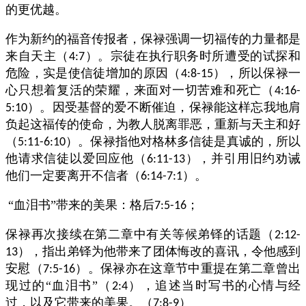
的更优越。
作为新约的福音传报者，保禄强调一切福传的力量都是
来自天主（
）。宗徒在执行职务时所遭受的试探和
4:7
危险，实是使信徒增加的原因（
），所以保禄一
4:8-15
心只想着复活的荣耀，来面对一切苦难和死亡（
4:16-
）。因受基督的爱不断催迫，保禄能这样忘我地肩
5:10
负起这福传的使命，为教人脱离罪恶，重新与天主和好
（
）。保禄指他对格林多信徒是真诚的，所以
5:11-6:10
他请求信徒以爱回应他（
），并引用旧约劝诫
6:11-13
他们一定要离开不信者（
）。
6:14-7:1
“血泪书”带来的美果：格后
；
7:5-16
保禄再次接续在第二章中有关等候弟铎的话题（
2:12-
），指出弟铎为他带来了团体悔改的喜讯，令他感到
13
安慰（
）。保禄亦在这章节中重提在第二章曾出
7:5-16
现过的“血泪书”（
），追述当时写书的心情与经
2:4
过，以及它带来的美果。（
）
7:8-9