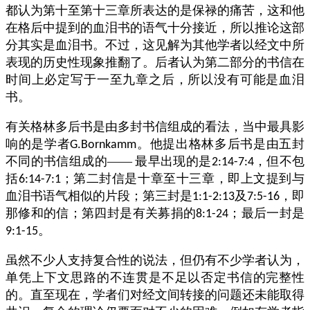
都认为第十至第十三章所表达的是保禄的痛苦，这和他
在格后中提到的血泪书的语气十分接近，所以推论这部
分其实是血泪书。不过，这见解为其他学者以经文中所
表现的历史性现象推翻了。后者认为第二部分的书信在
时间上必定写于一至九章之后，所以没有可能是血泪
书。
有关格林多后书是由多封书信组成的看法，当中最具影
响的是学者
。他提出格林多后书是由五封
G.Bornkamm
不同的书信组成的——
最早出现的是
，但不包
2:14-7:4
括
；第二封信是十章至十三章，即上文提到与
6:14-7:1
血泪书语气相似的片段；第三封是
及
，即
1:1-2:13
7:5-16
那修和的信；第四封是有关募捐的
；最后一封是
8:1-24
。
9:1-15
虽然不少人支持复合性的说法，但仍有不少学者认为，
单凭上下文思路的不连贯是不足以否定书信的完整性
的。直至现在，学者们对经文间转接的问题还未能取得