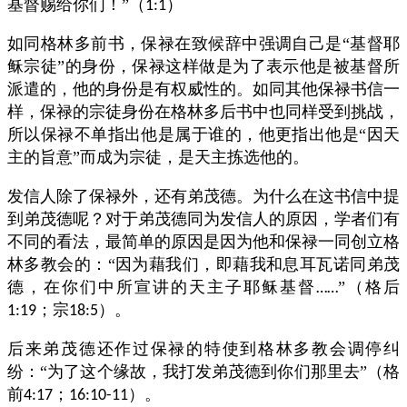
基督赐给你们！”（
）
1:1
如同格林多前书，保禄在致候辞中强调自己是“基督耶
稣宗徒”的身份，保禄这样做是为了表示他是被基督所
派遣的，他的身份是有权威性的。如同其他保禄书信一
样，保禄的宗徒身份在格林多后书中也同样受到挑战，
所以保禄不单指出他是属于谁的，他更指出他是“因天
主的旨意”而成为宗徒，是天主拣选他的。
发信人除了保禄外，还有弟茂德。为什么在这书信中提
到弟茂德呢？对于弟茂德同为发信人的原因，学者们有
不同的看法，最简单的原因是因为他和保禄一同创立格
林多教会的：“因为藉我们，即藉我和息耳瓦诺同弟茂
德，在你们中所宣讲的天主子耶稣基督
”（格后
……
；宗
）。
1:19
18:5
后来弟茂德还作过保禄的特使到格林多教会调停纠
纷：“为了这个缘故，我打发弟茂德到你们那里去”（格
前
；
）。
4:17
16:10-11