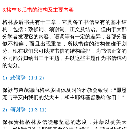
格林多后书的结构及主要内容
3.
格林多后书共有十三章，它具备了书信应有的基本结
构，包括：致候词、颂谢词、正文及结语。但由于大部
分学者发现它的内容、语调等有一定的差异，各部分看
似不相连，而且出现重复，所以书信的结构便难于划
分。现在我们只可以按书信的结构编排，为书信正文的
不同部分归纳出三个主题，并以这些主题作为书信结构
的划分。
）致候辞（
）
1
1:1-2
保禄与弟茂德向格林多团体及阿哈雅教会致候：“愿恩
宠与平安由我们的父天主，和主耶稣基督赐给你们！”
）颂谢辞（
）
2
1:3-11
保禄赞扬格林多信徒那坚忍的态度，并藉以赞美天