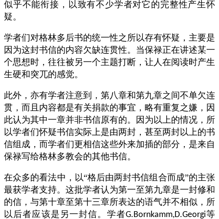
似乎不能衔接，以致有不少学者对它的完整性产生怀
疑。
学者们对格林多后书的统一性之所以存有怀疑，主要是
因为这封书信的内容欠缺连贯性。当保禄正在讲述某一
个思想时，往往被另一个主题打断，让人在阅读时产生
生硬和突兀的感觉。
此外，亦有学者注意到，第八章和第九章之间不单欠连
贯，而且内容都是有关捐款的事宜，略有重复之嫌，因
此认为其中一章并非书信原有的。因为以上的情况，所
以学者们怀疑书信实际上是由两封，甚至两封以上的书
信组成，而学者们更相信这些外来加插的部分，是来自
保禄写给格林多教会的其他书信。
在众多的看法中，以“格后由两封书信组合而成”的主张
最获学者支持。这批学者认为第一至第九章是一封修和
的信，与第十章至第十三章所表达的语气并不相似，所
以后者应该是另一封信。学者
等
G.Bornkamm,D.Georgi