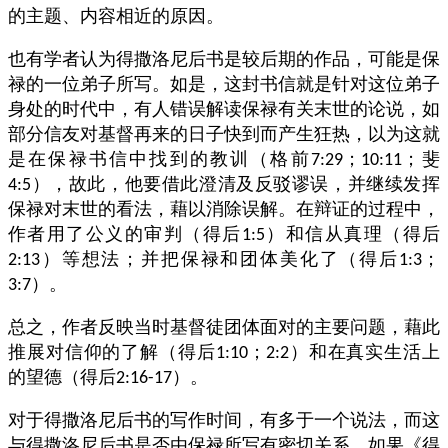
的主题、内容相近的原因。
也有学者认为得撒洛尼后书是较后期的作品，可能是保
禄的一位弟子所写。如是，这封书信就是针对这位弟子
身处的时代中，有人错误解读保禄有关末世的论说，如
部分信友对基督再来的日子快到而产生狂热，以为这就
是在保禄书信中找到的教训（格前
；
；斐
7:29
10:11
），故此，他要借此澄清及反驳谬误，并继续发挥
4:5
保禄对末世的看法，藉以消除误解。在辩证的过程中，
作者用了公义的审判（得后
）和信从真理（得后
1:5
）等想法；并把保禄和团体美化了（得后
；
2:13
1:3
）。
3:7
总之，作者反映当时基督徒团体面对的主要问题，藉此
推展对信仰的了解（得后
；
）和在真实生活上
1:10
2:2
的望德（得后
）。
2:16-17
对于得撒洛尼后书的写作时间，有多于一个说法，而这
与得撒洛尼后书是否由保禄所写有密切关系。如果《得