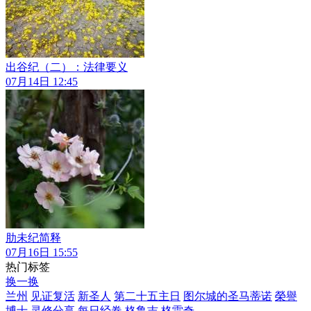
出谷纪（二）：法律要义
07月14日 12:45
肋未纪简释
07月16日 15:55
热门标签
换一换
兰州
见证复活
新圣人
第二十五主日
图尔城的圣马蒂诺
榮譽
博士
灵修分享
每日经卷
格鲁吉
格雷奇