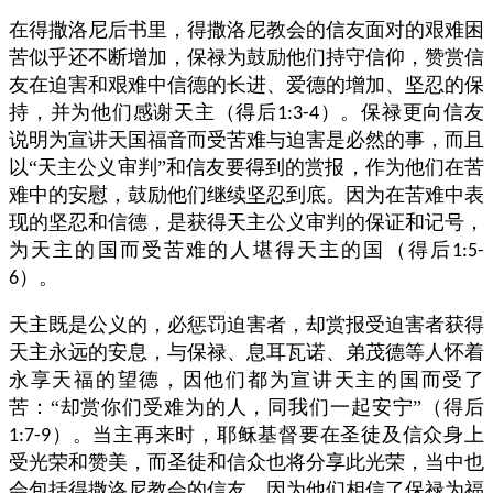
在得撒洛尼后书里，得撒洛尼教会的信友面对的艰难困
苦似乎还不断增加，保禄为鼓励他们持守信仰，赞赏信
友在迫害和艰难中信德的长进、爱德的增加、坚忍的保
持，并为他们感谢天主（得后
）。保禄更向信友
1:3-4
说明为宣讲天国福音而受苦难与迫害是必然的事，而且
以“天主公义审判”和信友要得到的赏报，作为他们在苦
难中的安慰，鼓励他们继续坚忍到底。因为在苦难中表
现的坚忍和信德，是获得天主公义审判的保证和记号，
为天主的国而受苦难的人堪得天主的国（得后
1:5-
）。
6
天主既是公义的，必惩罚迫害者，却赏报受迫害者获得
天主永远的安息，与保禄、息耳瓦诺、弟茂德等人怀着
永享天福的望德，因他们都为宣讲天主的国而受了
苦：“却赏你们受难为的人，同我们一起安宁”（得后
）。当主再来时，耶稣基督要在圣徒及信众身上
1:7-9
受光荣和赞美，而圣徒和信众也将分享此光荣，当中也
会包括得撒洛尼教会的信友，因为他们相信了保禄为福