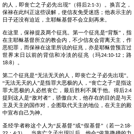
的人，即丧亡之子必先出现”（得后
）。换言之，
2:1-3
保禄在此纠正这些误解，使信友免受迷惑；他表示主的
日子还没有迫近，主耶稣基督不会立刻再来。
在这里，保禄提及两个征兆。第一个征兆是“背叛”，指
在主耶稣基督所立的教会内，不少信友会背离天主，作
恶犯罪，而保禄在这里所说的征兆，亦是耶稣曾预言过
世界末日以前的背信和冷淡的征兆（玛
；路
24:10-12
）。
18:8
第二个征兆是“无法无天的人，即丧亡之子必先出现”。
“无法无天的人”是指罪大恶极的人，“丧亡之子”是指这
罪大恶极的人必然丧亡，最后胜利不属于他。得后
2:4
提到这人是“敌对者”，骄傲自大，他存在的目的是与天
主及天主的国作对，企图取代天主的地位，在天主的殿
中宣布自己为神。
圣经学者称这个人为“反基督”或“假基督”（若一
2:18-
；
）。当丧亡之子出现以后，他会“依靠撒殚的力
22
4:3