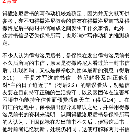
背景
2.
得撒洛尼后书的写作动机较难确定，因为并无文献可供
参考，亦不知得撒洛尼教会的信友在得撒洛尼前书及得
撒洛尼后书两封书信写成之间发生了什么事情。此外，
这封书信是否为保禄所写，也影响对写作动机的推测确
定。
不少人认为得撒洛尼后书，是保禄在发出得撒洛尼前书
不久后所写的书信，原因是得撒洛尼人看过第一封书信
后，出现回响，又或是保禄收到团体最新的消息（得后
），于是才写这封书信，希望解释及纠正他们
3:11
对“主的日子迫近了”（得后
）的错误看法，劝勉信
2:2
友要在目前持守正确的生活操守，以及因团体在迫害和
困境中仍能持守信仰而颂赞感谢天主（得后
）。在
1:4
辩证的过程中，保禄指出假导师错误之处，并采用得撒
洛尼前书的资料来说明。认同得撒洛尼后书是保禄所写
的人认为，正因保禄在发出前书不久后，便写这后书，
他对前者记忆犹新，处境仍相同，这便可解释两封书信