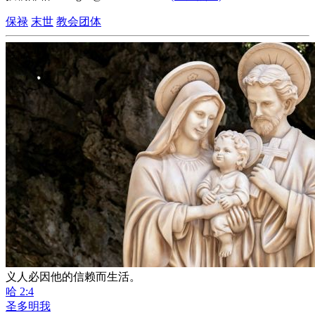
保禄
末世
教会团体
义人必因他的信赖而生活。
哈 2:4
圣多明我