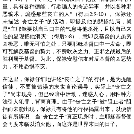
量，具有各种德能，行欺骗人的奇迹异事，并以各种邪
恶骗术，煽惑那些丧亡的人”（得后
）。保禄还
2:9-10
未描述“丧亡之子”的活动，即提及他的悲惨结局，就
是“主耶稣要以自己口中的气息将他杀死，且以自己来
临的显现把他消灭”（得后
），意即反基督的人虽穷
2:8
凶极恶，唯无可怕之处，只要耶稣基督口中一发命，即
可瓦解反基督的势力，不费吹灰之力。正邪之战最后的
胜利属于基督。为此，保禄安慰信友对反基督的凶恶势
力，不用恐惧不安。
在这里，保禄仔细地讲述“丧亡之子”的行径，是为提醒
信徒，不要被错误的末世言论误导，实际上“丧亡之
子”尚未现身，但已经暗中活动，迷惑人心，用种种方
法引人犯罪，背离真理。由于“丧亡之子”被“阻止者”阻
挡而未能出现，保禄只有将他的行径揭露出来，以便信
徒有所辨识。当“丧亡之子”真正现身时，主耶稣基督便
会再度来临以消灭他，而这亦是世界末日的日子。