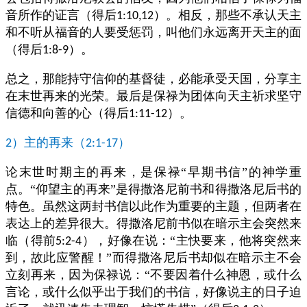
音所作的证言（得后
）。相反，那些不承认天主
1:10,12
和不听从福音的人要受惩罚，叫他们永远离开天主的面
（得后
）。
1:8-9
总之，那能持守信仰的基督徒，必能承受天国，分享主
在末世再来的光荣。最后是保禄为团体向天主祈求坚守
信德和向善的心（得后
）。
1:11-12
）主的再来（
）
2
2:1-17
论末世时期主的再来，是保禄“早期书信”的神学重
点。“仰望主的再来”是得撒洛尼前书和得撒洛尼后书的
特色。虽然这两封书信以此作为重要的主题，但两者在
表达上的差异很大。得撒洛尼前书似在暗示主会突然来
临（得前
），好像在说：“主快要来，他将突然来
5:2-4
到，故此应警醒！”而得撒洛尼后书却似在暗示主不会
立刻再来，因为保禄说：“不要因着什么神恩，或什么
言论，或什么似乎出于我们的书信，好像说主的日子迫