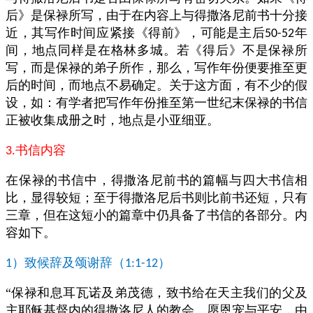
后》是保禄所写，由于在内容上与得撒洛尼前书十分接
近，其写作时间应紧接《得前》，可能是主后
年
50-52
间，地点同样是在格林多城。若《得后》不是保禄所
写，而是保禄的弟子所作，那么，写作年份便要推至更
后的时间，而地点不易确定。关于这方面，有不少的假
设，如：有学者把写作年份推至第一世纪末保禄的书信
正被收集成册之时，地点是小亚细亚。
书信内容
3.
在保禄的书信中，得撒洛尼前书的篇幅与四大书信相
比，显得较短；至于得撒洛尼后书则比前书还短，只有
三章，但在这短小的篇章中仍具备了书信的各部分。内
容如下。
）致候辞及颂谢辞（
）
1
1:1-12
“保禄和息耳瓦诺及弟茂德，致书给在天主我们的父及
主耶稣基督内的得撒洛尼人的教会。愿恩宠与平安，由