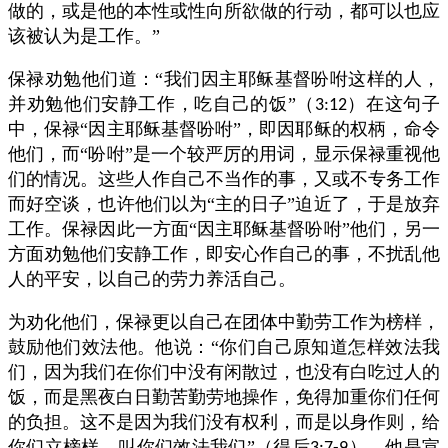
做的，或是他的本性或性向所欲做的行动，都可以也应
该被认为是工作。”
保禄劝勉他们道：“我们因主耶稣基督吩咐这样的人，
并劝勉他们安静工作，吃自己的饭”（
）在这句子
3:12
中，保禄“因主耶稣基督吩咐”，即因耶稣的权柄，命令
他们，而“吩咐”是一个较严厉的用词，显示保禄重视他
们的情况。这些人作自己不当作的事，又或不专务工作
而好空谈，也许他们以为“主的日子”迫近了，于是放弃
工作。保禄因此一方面“因主耶稣基督吩咐”他们，另一
方面劝勉他们安静工作，即安心作自己的事，不扰乱他
人的平安，以自己的劳力养活自己。
为劝化他们，保禄更以自己在团体中勤劳工作为榜样，
鼓励他们效法他。他说：“你们自己原知道怎样效法我
们，因为我们在你们中没有闲散过，也没有白吃过人的
饭，而是黑夜白日勤苦勤劳地操作，免得加重你们任何
的负担。这不是因为我们没有权利，而是以身作则，给
你们立榜样，叫你们效法我们”（得后
），他是宣