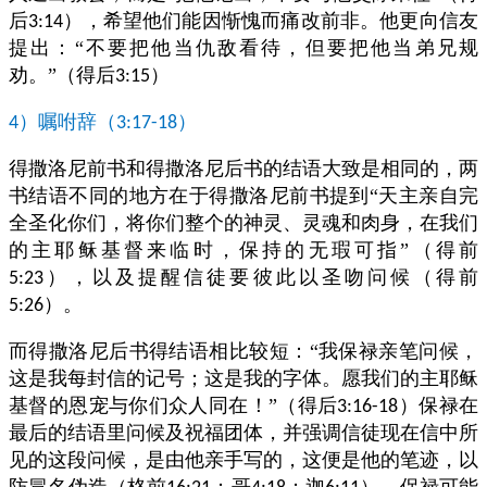
后
），希望他们能因惭愧而痛改前非。他更向信友
3:14
提出：“不要把他当仇敌看待，但要把他当弟兄规
劝。”（得后
）
3:15
）嘱咐辞（
）
4
3:17-18
得撒洛尼前书和得撒洛尼后书的结语大致是相同的，两
书结语不同的地方在于得撒洛尼前书提到“天主亲自完
全圣化你们，将你们整个的神灵、灵魂和肉身，在我们
的主耶稣基督来临时，保持的无瑕可指”（得前
），以及提醒信徒要彼此以圣吻问候（得前
5:23
）。
5:26
而得撒洛尼后书得结语相比较短：“我保禄亲笔问候，
这是我每封信的记号；这是我的字体。愿我们的主耶稣
基督的恩宠与你们众人同在！”（得后
）保禄在
3:16-18
最后的结语里问候及祝福团体，并强调信徒现在信中所
见的这段问候，是由他亲手写的，这便是他的笔迹，以