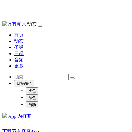
动态
首页
动态
圣经
日课
音频
更多
切换颜色
浅色
深色
自动
App 内打开
下载万有真原App