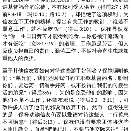
3:7-9
讲基督福音的宗徒，本有权利受人供养（得前
；格
2:7
前
；玛
；路
），却拒绝了这项权利，为
9:4-18
10:10
10:7
信友立下工作的榜样，提出有关工作的教训：“谁若不
愿意工作，就不应吃饭”（得后
）。保禄显然深
3:10
明“你一生日日劳苦才能得到吃食
你必须汗流满面，
……
才有饭吃”（创
）的道理。工作虽是劳苦，但人
3:17-19
应该负担自己的责任，勤劳工作，不做社会寄生虫或加
重他人的负担。
至于其他信友要如何对待这些游手好闲者？保禄嘱咐他
们：“弟兄们，我们还因我们的主耶稣基督的名，吩咐
你们，要远离一切游手好闲，或不按得自我们的传授生
活的弟兄”（得后
），为的是免受他们的影响，因为
3:6
他们不单不工作，还散布邪说（得后
；
），引
2:2
3:11
致许多人听了他们的邪说而放弃工作。然而，值得注意
的是，保禄劝谕信友仍要以爱德对待这些人：“行善总
不可懈怠”（得后
）。保禄也没有要求团体将这些
3:13
人逐出教会，而是“把他记出，不要与他交际来往”（得