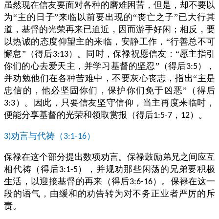
虽然现在信友要面对各种的磨难困苦，但是，却不要以
为“主的日子”来临以前要出现的“丧亡之子”已大行其
道，基督的光荣再来已迫近，因而游手好闲；相反，要
以热诚的态度仰望主的来临，安静工作，“行善总不可
懈怠”（得后
）。同时，保禄祝愿信友：“愿主指引
3:13
你们的心去爱天主，并学习基督的坚忍”（得后
），
3:5
并劝勉他们在各种苦难中，不要灰心丧志，指出“主是
忠信的，他必坚固你们，保护你们免于凶恶”（得后
）。因此，只要信友坚守信仰，当主再度来临时，
3:3
便能分享基督的光荣和领取赏报（得后
，
）。
1:5-7
12
劝言与代祷（
）
3)
3:1-16
保禄在这个部分提出数项劝言。保禄鼓励弟兄之间应互
相代祷（得后
），并规劝那些闲荡的兄弟要积极
3:1-5
生活，以迎接基督的再来（得后
）。保禄在这一
3:6-16
段的语气，由缓和的劝告转为对不务正业者严厉的斥
责。