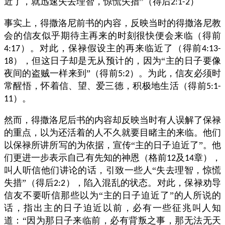
近了，就迅速失去理智，惊慌失措”（得后
）
2:1-2
事实上，得撒洛尼前书的内容，反映当时的得撒洛尼教
会的信友似乎期待主再来的时刻很快便会来临（得前
）。对此，保禄假设主的再来临近了（得前
4:17
4:13-
），但这日子却是无从预计的，因为“主的日子要像
18
夜间的盗贼一样来到”（得前
）。为此，信友必须时
5:2
常醒悟，怀着信、望、爱三德，积极地生活（得前
5:1-
）。
11
然而，得撒洛尼后书的内容却反映当时有人误解了保禄
的重点，以为还活着的人不久就要目睹主的来临。他们
以保禄所讲所写的为依据，宣传“主的日子迫近了”。他
们更进一步表示自己有先知的神恩（格前
及
章），
12
14
叫人听信他们讲论的话，引致一些人“失去理智，惊慌
失措”（得后
），陷入混乱的状态。对此，保禄劝导
2:2
信友不要听信那些以为“主的日子迫近了”的人所说的
话，指出主的日子迫近以前，必有一些征兆叫人知
道：“因为那日子来临前，必有背叛之事，那无法无天