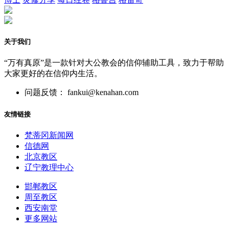
关于我们
“万有真原”是一款针对大公教会的信仰辅助工具，致力于帮助
大家更好的在信仰内生活。
问题反馈： fankui@kenahan.com
友情链接
梵蒂冈新闻网
信德网
北京教区
辽宁教理中心
邯郸教区
周至教区
西安南堂
更多网站