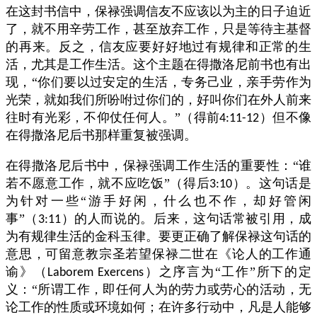
在这封书信中，保禄强调信友不应该以为主的日子迫近
了，就不用辛劳工作，甚至放弃工作，只是等待主基督
的再来。反之，信友应要好好地过有规律和正常的生
活，尤其是工作生活。这个主题在得撒洛尼前书也有出
现，“你们要以过安定的生活，专务己业，亲手劳作为
光荣，就如我们所吩咐过你们的，好叫你们在外人前来
往时有光彩，不仰仗任何人。”（得前
）但不像
4:11-12
在得撒洛尼后书那样重复被强调。
在得撒洛尼后书中，保禄强调工作生活的重要性：“谁
若不愿意工作，就不应吃饭”（得后
）。这句话是
3:10
为针对一些“游手好闲，什么也不作，却好管闲
事”（
）的人而说的。后来，这句话常被引用，成
3:11
为有规律生活的金科玉律。要更正确了解保禄这句话的
意思，可留意教宗圣若望保禄二世在《论人的工作通
谕》（
）之序言为“工作”所下的定
Laborem Exercens
义：“所谓工作，即任何人为的劳力或劳心的活动，无
论工作的性质或环境如何；在许多行动中，凡是人能够