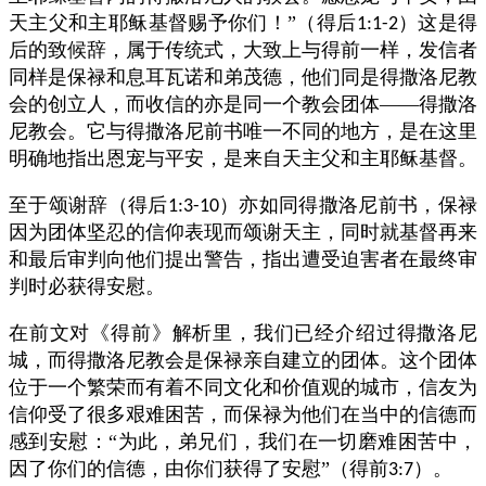
天主父和主耶稣基督赐予你们！”（得后
）这是得
1:1-2
后的致候辞，属于传统式，大致上与得前一样，发信者
同样是保禄和息耳瓦诺和弟茂德，他们同是得撒洛尼教
会的创立人，而收信的亦是同一个教会团体——得撒洛
尼教会。它与得撒洛尼前书唯一不同的地方，是在这里
明确地指出恩宠与平安，是来自天主父和主耶稣基督。
至于颂谢辞（得后
）亦如同得撒洛尼前书，保禄
1:3-10
因为团体坚忍的信仰表现而颂谢天主，同时就基督再来
和最后审判向他们提出警告，指出遭受迫害者在最终审
判时必获得安慰。
在前文对《得前》解析里，我们已经介绍过得撒洛尼
城，而得撒洛尼教会是保禄亲自建立的团体。这个团体
位于一个繁荣而有着不同文化和价值观的城市，信友为
信仰受了很多艰难困苦，而保禄为他们在当中的信德而
感到安慰：“为此，弟兄们，我们在一切磨难困苦中，
因了你们的信德，由你们获得了安慰”（得前
）。
3:7