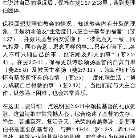
在说过自己的境况后，保禄在斐
里，谈到斐理
1:27-2:18
伯团体。
保禄回想斐理伯教会的情况，知道教会内有分裂的现
象，于是劝谕信友“生活度日只应合乎基督的福音”（斐
），并效法基督的友爱谦下：“彼此意见一致，同
1:27
气相爱，同心合意，思念同样的事
只存心谦下
各
……
……
人不可只顾自己的事，也该顾及别人的事”（斐
2:2-
）。在斐
，保禄更以诗歌颂扬基督的自谦自卑
4
2:5-11
（斐
）及被天主举扬（斐
），勉励他们“该
2:6-8
2:9-11
怀有基督所怀有的心情”（斐
），度伦理生活，“努
2:5
力成就自己得救的事”（斐
）。当他们能与天主合
2:12
作，纵然遇上困难，也会常常喜乐。
在这里，要详细一点说明斐
中颂扬基督的礼仪赞
2:6-11
歌。这篇诗歌非常震撼人心，综合论述了基督的先存、
降生、苦难至死、复活升天、光荣的逾越奥迹，是斐理
伯书最重要的基督论，与弗
，罗
，希
1:13-14
1:2-6
1:1-4
等处，被视为保禄基督论的基础。有学者认为保禄可能