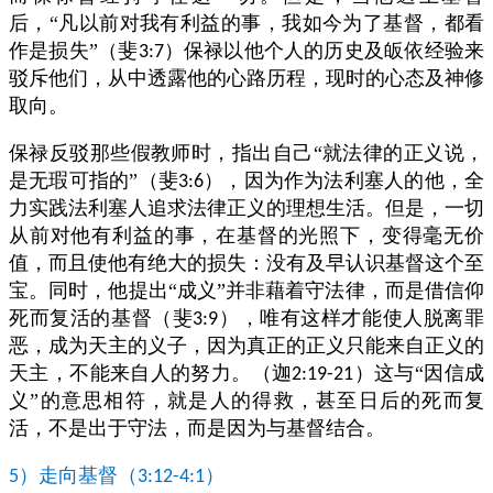
后，“凡以前对我有利益的事，我如今为了基督，都看
作是损失”（斐
）保禄以他个人的历史及皈依经验来
3:7
驳斥他们，从中透露他的心路历程，现时的心态及神修
取向。
保禄反驳那些假教师时，指出自己“就法律的正义说，
是无瑕可指的”（斐
），因为作为法利塞人的他，全
3:6
力实践法利塞人追求法律正义的理想生活。但是，一切
从前对他有利益的事，在基督的光照下，变得毫无价
值，而且使他有绝大的损失：没有及早认识基督这个至
宝。同时，他提出“成义”并非藉着守法律，而是借信仰
死而复活的基督（斐
），唯有这样才能使人脱离罪
3:9
恶，成为天主的义子，因为真正的正义只能来自正义的
天主，不能来自人的努力。（迦
）这与“因信成
2:19-21
义”的意思相符，就是人的得救，甚至日后的死而复
活，不是出于守法，而是因为与基督结合。
）走向基督（
）
5
3:12-4:1