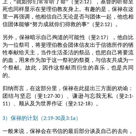
上，“就如你们常常听了命”（斐
），基督的听命至
2:12
死也同样显示在斐理伯教友身上。有趣的是，保禄在这
里一再强调，他相信自己无论是否与团体一起，他也相
信团体能够“努力成就你们得救的事”（斐
）。
2:12
另外，保禄暗示自己殉道的可能性（斐
），他自比
2:17
为一位祭司，将斐理伯教会团体信友出于信德所作的牺
牲奉献给天主，当作生活圣洁的祭品，也把自己将要流
的血，用来作为加于这一祭祀的祭奠，与信友共成为一
个祭献。故此，因作这祭献而衍生的喜乐，也是共同
的。
归纳而言，在这部分里，保禄在此提出三方面的劝谕：
团结与坚忍（斐
）、谦逊与忘我无私（斐
1:27-30
2:1-
）、顺从及为世界作证（斐
）。
11
2:12-18
）保禄的计划（
及
）
3
2:19-30
3:1a
一般来说，保禄会在书信的最后部分谈及自己的去向，