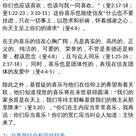
你们也应该喜欢，也该与我一同喜欢。”（斐
；
2:17-18
斐
；
）这份喜乐也能使信友“什么也不要
1:22-23
3:10-11
挂虑，只在一切事上，以恳求和祈祷，怀着感谢之心，
向天主呈上你们的请求”（斐
）。
4:6
在主内喜乐的信友心胸广阔，凡是真实的、高尚的、正
义的、纯洁的、可爱的、荣誉的，不管是美德还是称
誉，都该思念（斐
），且与众人同乐（斐
；
4:8
1:25-26
）。同时，喜乐也是团体性的，表现在信友团
2:17-18
体的友爱中（斐
）。
4:4-5
除此之外，基督徒的喜乐与他们在信仰上的希望有着关
联，他们知道现世的喜乐将在末世获得圆满：“我们的
家乡原是在天上，我们等待主耶稣基督我们的救主从那
里降来”（斐
），“你们在主内应当常常喜乐，我再
3:20
说：你们应当喜乐！你们的宽仁应当叫众人知道：主快
来了。
）与基督结合和宗徒职务