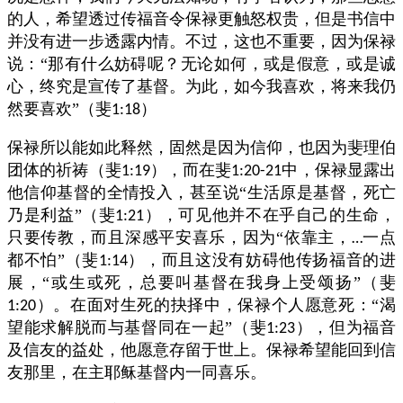
的人，希望透过传福音令保禄更触怒权贵，但是书信中
并没有进一步透露内情。不过，这也不重要，因为保禄
说：“那有什么妨碍呢？无论如何，或是假意，或是诚
心，终究是宣传了基督。为此，如今我喜欢，将来我仍
然要喜欢”（斐
）
1:18
保禄所以能如此释然，固然是因为信仰，也因为斐理伯
团体的祈祷（斐
），而在斐
中，保禄显露出
1:19
1:20-21
他信仰基督的全情投入，甚至说“生活原是基督，死亡
乃是利益”（斐
），可见他并不在乎自己的生命，
1:21
只要传教，而且深感平安喜乐，因为“依靠主，
一点
…
都不怕”（斐
），而且这没有妨碍他传扬福音的进
1:14
展，“或生或死，总要叫基督在我身上受颂扬”（斐
）。在面对生死的抉择中，保禄个人愿意死：“渴
1:20
望能求解脱而与基督同在一起”（斐
），但为福音
1:23
及信友的益处，他愿意存留于世上。保禄希望能回到信
友那里，在主耶稣基督内一同喜乐。