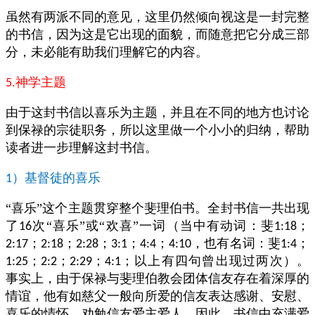
虽然有两派不同的意见，这里仍然倾向视这是一封完整
的书信，因为这是它出现的面貌，而随意把它分成三部
分，未必能有助我们理解它的内容。
神学主题
5.
由于这封书信以喜乐为主题，并且在不同的地方也讨论
到保禄的宗徒职务，所以这里做一个小小的归纳，帮助
读者进一步理解这封书信。
）基督徒的喜乐
1
“喜乐”这个主题贯穿整个斐理伯书。全封书信一共出现
了
次“喜乐”或“欢喜”一词（当中有动词：斐
；
16
1:18
；
；
；
；
；
，也有名词：斐
；
2:17
2:18
2:28
3:1
4:4
4:10
1:4
；
；
；
；以上有四句曾出现过两次）。
1:25
2:2
2:29
4:1
事实上，由于保禄与斐理伯教会团体信友存在着深厚的
情谊，他有如慈父一般向所爱的信友表达感谢、安慰、
喜乐的情怀，劝勉信友爱主爱人，因此，书信中充满爱