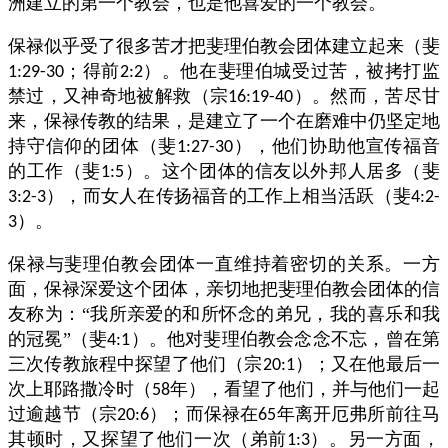
洲建立的第一个教会，也是他喜爱的一个教会。
保禄似乎受了很多苦才把斐理伯教会团体建立起来（斐
；得前
）。他在斐理伯城受过苦，被拷打监
1:29-30
2:2
禁过，又神奇地被解救（宗
）。然而，苦尽甘
16:19-40
来，保禄传教的结果，是建立了一个在磨难中仍坚定地
持守信仰的团体（斐
），他们协助他宣传福音
1:27-30
的工作（斐
）。这个团体的信友以外邦人居多（斐
1:5
），而女人在传扬福音的工作上相当活跃（斐
3:2-3
4:2-
）。
3
保禄与斐理伯教会团体一直维持着密切的关系。一方
面，保禄深爱这个团体，亲切地把斐理伯教会团体的信
友称为：“我所亲爱的和所怀念的弟兄，我的喜乐和我
的冠冕”（斐
）。他对斐理伯教会念念不忘，曾在第
4:1
三次传教旅程中探望了他们（宗
）；又在他最后一
20:1
次上耶路撒冷时（
年），看望了他们，并与他们一起
58
过逾越节（宗
）；而保禄在
年离开厄弗所前往马
20:6
65
其顿时，又探望了他们一次（弟前
）。另一方面，
1:3