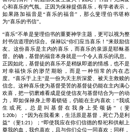
心和喜乐的气氛。正因为保禄提倡喜乐，有学者表示，
如果路加福音是“喜乐的福音”，那么斐理伯书堪称
为“喜乐的书信”。
“喜乐”不单是斐理伯书的重要神学主题，更可以视为整
封书信道理的综合。保禄以“你们应当喜乐！”来鼓励信
友。这份喜乐是主内的喜乐，而喜乐的泉源是耶稣基
督。的确，基督的福音本身就是一个令人喜乐的讯息。
正因如此，基督徒的喜乐不是稍纵即逝的情感，也不是
对幸福快乐的渺茫期盼，而是一种恒常的内在态
度。“喜乐于上主”是一份为天主所深爱、被天主救赎的
信念。这种喜乐使为基督受苦的基督徒仍能在主内满心
欢喜，把一切磨难看成是促使信友与基督结合为一的动
力，即如保禄身上带着锁链，仍能在主内喜欢：“我或
生或死，总是叫基督在我身上受颂扬”（斐
）；“因为在我看来，生活原是基督，死亡乃是利
1:20b
益”（斐
）；“即使我应在你们信德的祭祀和供献上
1:21
奠我的血，我也喜欢，且与你们众位一同喜欢；同样，