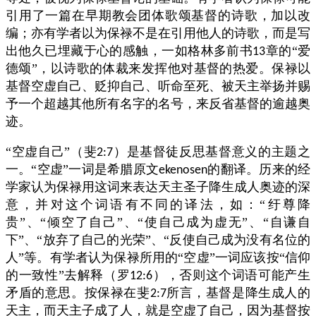
引用了一篇在早期教会团体歌颂基督的诗歌，加以改
编；亦有学者以为保禄不是在引用他人的诗歌，而是写
出他久已埋藏于心的感触，一如格林多前书
章的“爱
13
德颂”，以诗歌的体裁来发挥他对基督的热爱。保禄以
基督空虚自己、贬抑自己、听命至死、被天主举扬并赐
予一个超越其他所有名字的名号，来反省基督的逾越奥
迹。
“空虚自己”（斐
）是基督徒反思基督意义的主题之
2:7
一。“空虚”一词是希腊原文
的翻译。历来的经
ekenosen
学家认为保禄用这词来表达天主圣子降生成人奥迹的深
意，并对这个词语有不同的译法，如：“纡尊降
贵”、“倾空了自己”、“使自己成为虚无”、“自谦自
下”、“放弃了自己的光荣”、“反使自己成为没有名位的
人”等。有学者认为保禄所用的“空虚”一词应该按“信仰
的一致性”去解释（罗
），否则这个词语可能产生
12:6
矛盾的意思。按保禄在斐
所言，基督是降生成人的
2:7
天主，而天主子成了人，就是空虚了自己，因为基督按