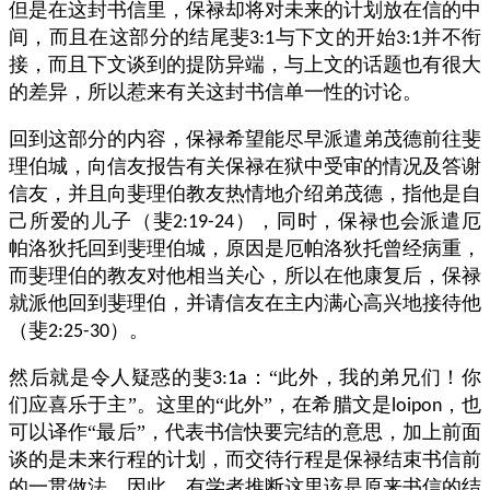
但是在这封书信里，保禄却将对未来的计划放在信的中
间，而且在这部分的结尾斐
与下文的开始
并不衔
3:1
3:1
接，而且下文谈到的提防异端，与上文的话题也有很大
的差异，所以惹来有关这封书信单一性的讨论。
回到这部分的内容，保禄希望能尽早派遣弟茂德前往斐
理伯城，向信友报告有关保禄在狱中受审的情况及答谢
信友，并且向斐理伯教友热情地介绍弟茂德，指他是自
己所爱的儿子（斐
），同时，保禄也会派遣厄
2:19-24
帕洛狄托回到斐理伯城，原因是厄帕洛狄托曾经病重，
而斐理伯的教友对他相当关心，所以在他康复后，保禄
就派他回到斐理伯，并请信友在主内满心高兴地接待他
（斐
）。
2:25-30
然后就是令人疑惑的斐
：“此外，我的弟兄们！你
3:1a
们应喜乐于主”。这里的“此外”，在希腊文是
，也
loipon
可以译作“最后”，代表书信快要完结的意思，加上前面
谈的是未来行程的计划，而交待行程是保禄结束书信前
的一贯做法，因此，有学者推断这里该是原来书信的结