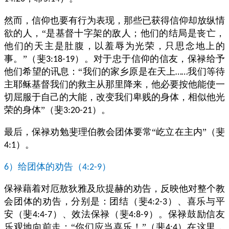
然而，信仰也要有行为表现，那些已获得信仰却放纵情
欲的人，“是基督十字架的敌人；他们的结局是丧亡，
他们的天主是肚腹，以羞辱为光荣，只思念地上的
事。”（斐
）。对于忠于信仰的信友，保禄给予
3:18-19
他们希望的讯息：“我们的家乡原是在天上
我们等待
……
主耶稣基督我们的救主从那里降来，他必要按他能使一
切屈服于自己的大能，改变我们卑贱的身体，相似他光
荣的身体”（斐
）。
3:20-21
最后，保禄劝勉斐理伯教会团体要常“屹立在主内”（斐
）。
4:1
）给团体的劝告（
）
6
4:2-9
保禄藉着对厄敖狄雅及欣提赫的劝告，反映他对整个教
会团体的劝告，分别是：团结（斐
）、喜乐与平
4:2-3
安（斐
）、效法保禄（斐
）。保禄鼓励信友
4:4-7
4:8-9
乐观地向前走：“你们应当喜乐！”（斐
）在这里，
4:4