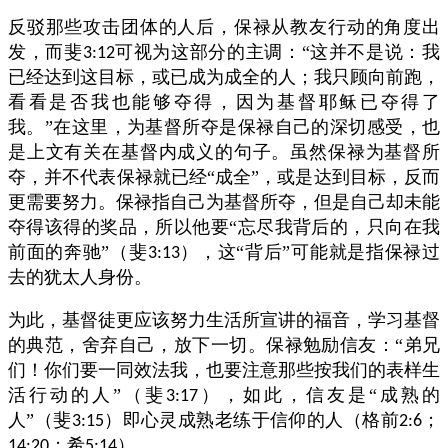
反驳那些攻击团体的人后，保禄从教友行动的角度出
发，而斐
可视为这部分的主调：“这并不是说：我
3:12
已经达到这目标，或已成为成全的人；我只顾向前跑，
看看是否我也能够夺得，因为基督耶稣已夺得了
我。”在这里，为基督所夺是保禄自己的深切感受，也
是上文有关在基督内成义的句子。虽然保禄为基督所
夺，并不代表保禄就已经“成全”，或是达到目标，反而
更需要努力。保禄指自己为基督所夺，但是自己却未能
夺得该得的奖品，所以他要“忘尽我背后的，只向在我
前面的奔驰”（斐
），这“背后”可能就是指保禄过
3:13
去的犹太人身份。
为此，基督徒更应该努力生活所宣讲的福音，学习基督
的典范，舍弃自己，放下一切。保禄勉励信友：“弟兄
们！你们要一同效法我，也要注意那些按我们的表样生
活行动的人”（斐
），如此，信友是“成熟的
3:17
人”（斐
）即心灵成熟老练于信仰的人（格前
；
3:15
2:6
；希
）。
14:20
5:14