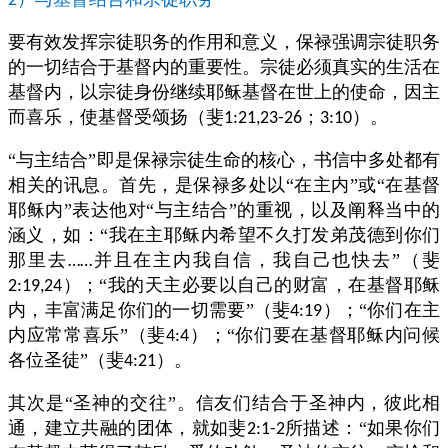
2
要有效发挥宗徒职务的作用和意义，保禄强调宗徒职务
的一切结合于基督内的重要性。宗徒必须真实的生活在
基督内，以宗徒身份继续耶稣基督在世上的使命，因主
而喜乐，使基督受颂扬（斐
；
）。
1:21,23-26
3:10
“与主结合”即是保禄宗徒生命的核心，书信中多处都有
相关的讯息。首先，是保禄多处以“在主内”或“在基督
耶稣内”表达他对“与主结合”的重视，以及阐释当中的
涵义，如：“我在主耶稣内希望不久打发弟茂德到你们
那里去
并且在主内我自信，我自己也快去”（斐
……
）；“我的天主必要以自己的财富，在基督耶稣
2:19,24
内，丰富满足你们的一切需要”（斐
）；“你们在主
4:19
内应常常喜乐”（斐
）；“你们要在基督耶稣内问候
4:4
各位圣徒”（斐
）。
4:21
其次是“圣神的交往”。信友们结合于圣神内，彼此相
通，建立共融的团体，就如斐
所描述：“如果你们
2:1-2