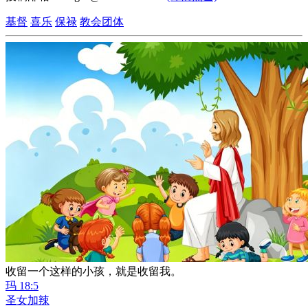
基督
喜乐
保禄
教会团体
收留一个这样的小孩，就是收留我。
玛 18:5
圣女加辣