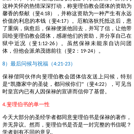
这种关怀的热情深深打动，称斐理伯教会团体的资助为
馨香的祭献（斐
），并称这资助为一种产生有永远
4:18
价值的利息的本钱（斐
）。厄帕洛狄托抵达后，患
4:17
了重病，病愈后，保禄便派他回去，并写了信，让他带
回给斐理伯教会团体，感谢他们的资助，并分享自己在
狱中近况（斐
）。虽然保禄未能亲自访问团
1:12-26
体，但他会派弟茂德前往（斐
：
）。
2
19-24
）最后问候与祝福（
）
8
4:21-23
保禄偕同伙伴向斐理伯教会团体信友送上问候，特别
是“凯撒家中的圣徒，都问候你们”（斐
），可见当
4:22
时皇宫内已有人因保禄的宣讲而信仰了基督。
斐理伯书的单一性
4.
今天大部分的圣经学者都同意斐理伯书是保禄的著作，
并无异议。然而，斐理伯书是否是一封完整的书信呢？
学者则有不同的意见。