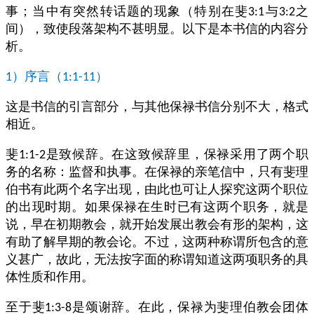
事；当中有突然转话题的现象（特别在斐
与
之
3:1
3:2
间），致使段落架构不甚明显。以下是本书信的内容分
析。
）序言（
）
1
1:1-11
这是书信的引言部分，与其他保禄书信分别不大，格式
相近。
斐
是致候辞。在这致候辞里，保禄采用了两个职
1:1-2
务的名称：监督和执事。在保禄的亲笔信中，只有斐理
伯书有此两个名字出现，由此也可让人探究这两个职位
的出现时期。如果保禄在生时已有这两个职务，就是
说，早在初期教会，就开始发展出教会有形的架构，这
有助了解早期的教会论。不过，这两种称谓所包含的意
义甚广，故此，无法按字面的称谓知道这两项职务的具
体性质和作用。
至于斐
是颂谢辞。在此，保禄为斐理伯教会团体
1:3-8