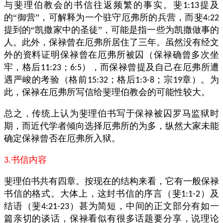
与斐理伯教会的书信往返频繁的事实。斐
提及
1:13
的“御营”，可解释为一个驻守厄弗所的兵营，而斐
4:22
提到的“凯撒家中的圣徒”，可能是指一些为凯撒做事的
人。此外，保禄曾在厄弗所居住了三年。虽然没有经文
外的资料证明保禄曾在厄弗所被囚（保禄确曾多次坐
牢，格后
；
），而保禄曾提及自己在厄弗所遭
11:23
6:5
遇严峻的考验（格前
；格后
；宗
章）。为
15:32
1:3-8
19
此，保禄在厄弗所写信给斐理伯教会的可能性较大。
总之，传统上认为斐理伯书写于保禄被囚罗马监狱时
期，而近代学者倾向选择厄弗所的为多，纵然大家未能
确定保禄曾否在厄弗所入狱。
书信内容
3.
斐理伯书共有四章。按现在的结构来看，它有一般保禄
书信的格式。大体上，这封书信的序言（斐
）及
1:1-2
结语（斐
）甚为简短，中间的正文部分有如一
4:21-23
篇亲切的谈话，保禄看似有很多话题要分享，说理论