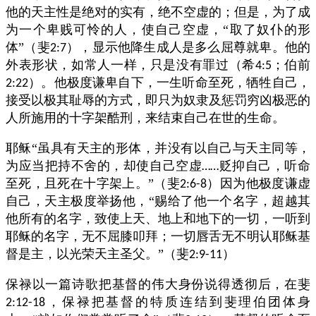
他的天主性是绝对的实有，绝不空虚的；但是，为了成
为一个卑贱可怜的人，使自己空虚，“取了奴仆的形
体”（斐
），显示他降生成人是多么屈尊就卑。他的
2:7
外表形状，如常人一样，只是没有罪过（希
；伯前
4:5
）。他极度谦卑自下，一生听命至死，牺牲自己，
2:22
接受以极其耻辱的方式，即只为奴隶及惩罚穷凶极恶的
人所施用的十字架酷刑，来结束自己在世的生命。
耶稣“虽具有天主的形体，并没有以自己与天主同等，
为应当把持不舍的，却使自己空虚
贬抑自己，听命
……
至死，且死在十字架上。”（斐
）因为他极度谦虚
2:6-8
自己，天主极度举扬他，“赐给了他一个名字，超越其
他所有的名字，致使上天、地上和地下的一切，一听到
耶稣的名字，无不屈膝叩拜；一切唇舌无不明认耶稣基
督是主，以光荣天主圣父。”（斐
）
2:9-11
保禄以一篇诗歌把基督的伟大身份说得透彻后，在斐
，保禄把基督的特质连结到斐理伯团体身
2:12-18