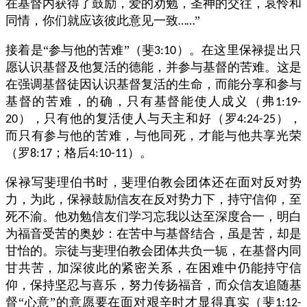
在基督内获得了鼓励，爱的劝勉，圣神的交往，哀怜和
同情，你们就应该彼此意见一致
”
……
接着是“参与他的苦难”（斐
）。在这里保禄提出只
3:10
愿认识基督及他复活的德能，并参与基督的苦难。这是
在强调基督徒因认识基督复活的生命，而能分享和参与
基督的苦难，的确，只有基督能使人成义（弗
1:19-
），只有他的复活使人与天主和好（罗
），
20
4:24-25
而只有参与他的苦难，与他同死，才能与他共享光荣
（罗
；格后
）。
8:17
4:10-11
保禄写斐理伯书时，斐理伯教会团体还在面对反对势
力，为此，保禄鼓励信友在反对势力下，持守信仰，至
死不渝。他劝勉信友们学习忘我以达至深度合一，明白
为福音受苦的奥妙：在苦中与基督结合，虽是苦，却是
甘怡的。宗徒与斐理伯教会团体共负一轭，在基督内同
甘共苦，加深彼此的紧密关系，在困难中仍能持守信
仰，保持坚忍与喜乐，努力传扬福音，而众信友追随基
督“心意”的意愿要在面对艰辛时才显得真实（斐
1:12-