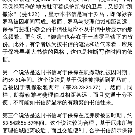
示保禄写作的地方驻守着保护凯撒的卫兵，又提到“凯
撒家”（斐
），显示本书信是写于罗马，即保禄在
4:22
罗马被囚期间写成。然而，罗马与斐理伯城相距甚远，
保禄与斐理伯教会的书信往返应不及书信中所显示的那
么频繁。更何况，“御营”也存在于一些罗马辖下的省
份。此外，有学者以为按书信的笔法和语气来看，应属
于保禄早期大书信的风格，这也是推断写作时间的依
据。
另一个说法是这封书信写于保禄在凯撒勒雅被囚时期，
约
年间。这个说法是基于保禄被押解到罗马前，
59-61
曾被囚于凯撒勒雅两年（宗
）。然而，同
23:23-24:27
样，凯撒勒雅与斐理伯城相距甚远，而且交通十分不
便，不可能如书信所显示的有频繁的书信往来。
第三个说法是这封书信写于保禄在厄弗所被囚时期，约
或
年间。这个说法较为合理，基于厄弗所与
53-54
56-57
斐理伯城距离较近，而且交通便利，合乎书信所示保禄