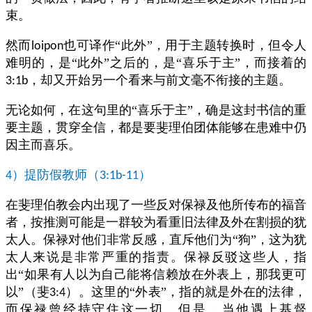
束。
然而
也可译作“此外”，用于主题转换时，但令人
loipon
难明的，是“此外”之后的，是“喜乐于主”，而接着的
，却又开始另一个看来与前文毫不衔接的主题。
3:1b
无论如何，在这句里的“喜乐于主”，确是这封书信的重
要主题，贯穿全信，都是要斐理伯团体能够在患难中仍
因主而喜乐。
）提防假教师（
）
4
3:1b-11
在斐理伯教会内出现了一些反对保禄及他所传布的福音
者，按推测可能是一群较为看重旧法律及外在割损的犹
太人。保禄对他们非常反感，直斥他们为“狗”，这为犹
太人来说是非常严重的指责。保禄反驳这些人，指
出“如果有人以为自己能将信赖放在外表上，那我更可
以”（斐
）。这里的“外表”，指的就是外在的法律，
3:4
而保禄曾经持守住这一切。但是，当他遇上基督