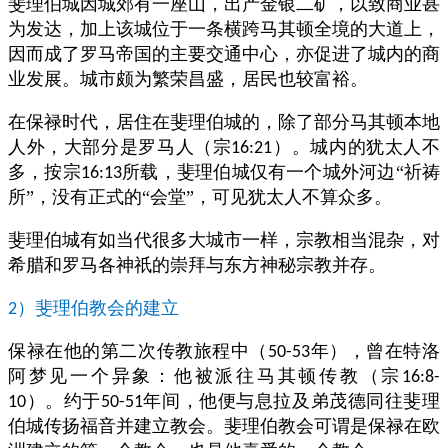
斐理伯城因城郊有一座山，出产金银二矿，以致商业甚
为发达，加上该城位于一条横跨马其顿全境的大道上，
因而成了罗马帝国的主要交通中心，亦促进了城内的商
业发展。城市颇为繁荣昌盛，居民也较富裕。
在保禄时代，居住在斐理伯城的，除了部分马其顿本地
人外，大部分是罗马人（宗
）。城内的犹太人不
16:21
多，按宗
所载，斐理伯城仅有一个城外河边“祈祷
16:13
所”，没有正式的“会堂”，可见犹太人不算众多。
斐理伯城有如当代很多大城市一样，宗教相当混杂，对
希腊和罗马各神祇的崇拜与东方神秘宗教并存。
）斐理伯教会的建立
2
保禄在他的第二次传教旅程中（
年），曾在特洛
50-53
阿梦见一个异象：他被派往马其顿传教（宗
16:8-
）。约于
年间，他便与息拉及弟茂德同往斐理
10
50-51
伯城传扬福音并建立教会。斐理伯教会可谓是保禄在欧