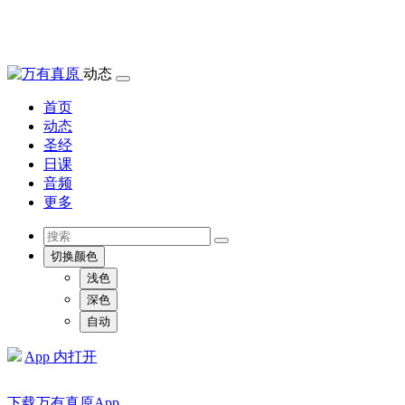
动态
首页
动态
圣经
日课
音频
更多
切换颜色
浅色
深色
自动
App 内打开
下载万有真原App