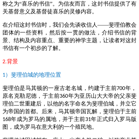
称之为“喜乐的书信”。为信友而言，这封书信提供了有
关基督意义及基督徒喜乐的灵修内容。
在介绍这封书信时，我们会先谈收信人——斐理伯教会
团体的一些资料，然后按一贯的做法，介绍书信的背
景、结构及内容重点、重要的神学主题，让读者对这封
书信有一个初步的了解。
背景
2.
）斐理伯城的地理位置
1
斐理伯是马其顿的一座古老名城，约建于主前
年，
700
原名克勒尼德，于主前
年为亚历山大大帝的父亲斐
360
理伯二世重建后，以他的名字命名为斐理伯城，并立它
为帝国的首都。后来，马其顿帝国瓦解，斐理伯于主前
年成为罗马的属地，并于主前
年正式归入罗马版
168
31
图，成为罗马在意大利的一个殖民地。