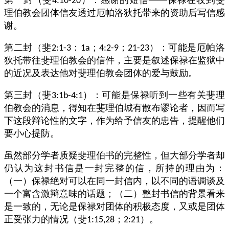
第一封（斐
）：感谢的短信——保禄在收到斐
4:10-20
理伯教会团体信友透过厄帕洛狄托带来的资助后写信感
谢。
第二封（斐
：
；
；
）：可能是厄帕洛
2:1-3
1a
4:2-9
21-23
狄托带往斐理伯教会的信件，主要是叙述保禄在监狱中
的近况及表达他对斐理伯教会团体的爱与鼓励。
第三封（斐
）：可能是保禄听到一些有关斐理
3:1b-4:1
伯教会的消息，得知在斐理伯城有散布谬论者，因而写
下这段辩论性的文字，作为给予信友的忠告，提醒他们
要小心提防。
虽然部分学者质疑斐理伯书的完整性，但大部分学者却
仍认为这封书信是一封完整的信，所持的理由为：
（一）保禄绝对可以在同一封信内，以不同的语调谈及
一个富含激辩意味的话题；（二）整封书信的背景看来
是一致的，无论是保禄对团体的积极态度，又或是团体
正受张力的情况（斐
；
）。
1:15,28
2:21