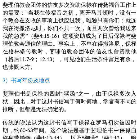
斐理伯教会团体的信友多次资助保禄在传扬福音工作上
的需要：“当我在传福音之初，离开马其顿时，没有一
个教会在支收的事项上供应过我，唯独只有你们；就连
我在得撒洛尼时，你们不只一次，而且两次曾给我送来
我的急需”（斐
）这项资助成为了日后保禄与斐
4:15-16
理伯教会通信的理由。事实上，不单在得撒洛尼，保禄
在格林多传教时，斐理伯教会团体的信友也曾资助他
（格后
；
），可见他们生活条件富足有余，
11:7-9
12:13
也慷慨大方。
）书写年份及地点
3
斐理伯书是保禄的四封“狱函”之一，由于保禄多次入
狱，因此，对于这封书信写于何时何地，学者有不同的
推断，但都是无法确定的。
传统的说法认为这封书信写于保禄在罗马初次被囚时
期，约
年间。这个说法是基于斐理伯书中保禄自
60-63
称身带锁链（斐
），以及“御营”（斐
），暗
1:13-14
1:13