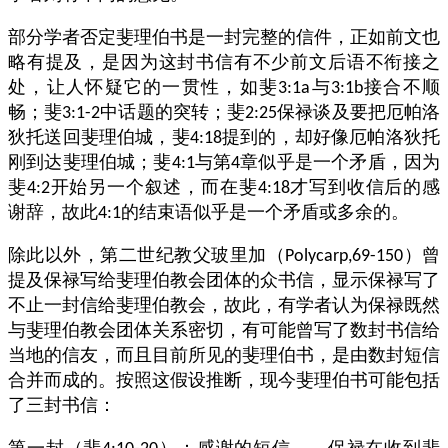
部分学者否定斐理伯书是一封完整的信件，正如前文也
略有提及，是因为这封书信有不少前文后语不衔接之
处，让人怀疑它的一贯性，如斐
与
接合不顺
3:1a
3:1b
畅；斐
中话题的突转；斐
保禄谈及要把厄帕洛
3:1-2
2:25
狄托送回斐理伯城，斐
提到的，却好像厄帕洛狄托
4:18
刚到达斐理伯城；斐
与第
章似乎是一个矛盾，因为
4:1
4
斐
开始另一个叙述，而在斐
才写到收信后的感
4:2
4:18
谢辞，故此
的结束语似乎是一个矛盾或多余的。
4:1
除此以外，第二世纪教父玻里加（
）曾
Polycarp,69-150
提及保禄写给斐理伯教会团体的众书信，显示保禄写了
不止一封信给斐理伯教会，故此，有学者认为保禄既然
与斐理伯教会团体关系密切，有可能曾写了数封书信给
当地的信友，而且目前所见的斐理伯书，是由数封短信
合并而成的。按照这假设推断，现今斐理伯书可能包括
了三封书信：