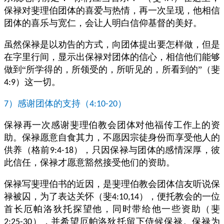
保禄对斐理伯团体的喜爱与热情，再一次呈现，他相信
团体的喜乐与宽仁，会让人明白信仰基督的美好。
虽然保禄是以劝告的方式，向团体提出要怎样做，但是
在字里行间，显示出保禄对团体的信心，相信他们能够
做到“所学得的，所领受的，所听见的，所看到的”（斐
）这一切。
4:9
）感谢团体的支持（
）
7
4:10-20
保禄再一次感谢斐理伯教会团体对他福传工作上的资
助。保禄愿意自食其力，不愿因宗徒身份而享受他人的
供养（格前
），只因保禄与团体的感情深厚，彼
9:4-18
此信任，保禄才愿意豁然接受他们的资助。
保禄写斐理伯书的近因，是斐理伯教会团体信友听说保
禄被囚，为了表达关怀（斐
），便托教会的一位
4:10,14
首长厄帕洛狄托探望他，同时带给他一些资助（斐
），并希望厄帕洛狄托留下侍候保禄。保禄为
2:25-30