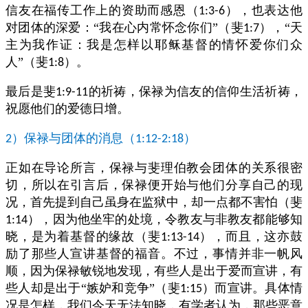
信友在福传工作上的资助而感恩（
），也表达他
1:3-6
对团体的深爱：“我在心内常怀念你们”（斐
），“天
1:7
主为我作证：我是怎样以耶稣基督的情怀爱你们众
人”（斐
）。
1:8
最后是斐
的祈祷，保禄为信友的信仰生活祈祷，
1:9-11
祝愿他们的爱德日增。
）保禄与团体的消息（
）
2
1:12-2:18
正如在导论所言，保禄与斐理伯教会团体的关系很密
切，所以在引言后，保禄便开始与他们分享自己的现
况，首先提到自己虽身在监狱中，却一点都不害怕（斐
），因为他坐牢的处境，令教友与非教友都能够知
1:14
晓，是为着基督的缘故（斐
），而且，这亦鼓
1:13-14
励了那些人宣讲基督的福音。不过，事情并非一帆风
顺，因为保禄敏锐地发现，有些人是出于爱而宣讲，有
些人却是出于“嫉妒和竞争”（斐
）而宣讲。具体情
1:15
况是怎样，我们今天无法知晓，有学者认为，那些恶意