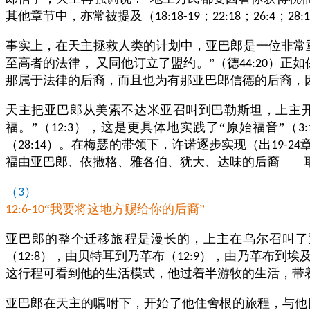
其他章节中，亦常被提及（
；
；
；
18:18-19
22:18
26:4
28:
事实上，在天主拯救人类的计划中，亚巴郎是一位非常
至高者的法律，
又同他订立了盟约。”（德
）正如
44:20
那属于法律的后裔，而且也为有那亚巴郎信德的后裔，
天主把亚巴郎从美索不达米亚召叫到巴勒斯坦，上主
福。”（
），这是更具体地实践了“原始福音”（
12:3
3:
（
）。在梅瑟的带领下，许诺逐步实现（出
28:14
19-24
福由亚巴郎、依撒格、雅各伯、犹大、达味的后裔——
（
）
3
“我要将这地方赐给你的后裔”
12:6-10
亚巴郎的整个迁移旅程是漫长的，上主在乌尔召叫了
（
），由贝特耳到乃革布（
），由乃革布到埃
12:8
12:9
这行程可看到他的生活模式，他过着半游牧的生活，带
亚巴郎在天主的嘱咐下，开始了他住舍根的旅程，与他