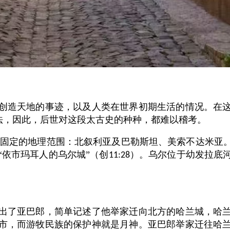
创造天地的事迹，以及人类在世界初期生活的情况。在
说法，因此，后世对这段太古史的种种，都难以稽考。
固定的地理范围：北叙利亚及巴勒斯坦、美索不达米亚
“依市玛耳人的乌尔城”（创
）。乌尔位于幼发拉底
11:28
出了亚巴郎，简单记述了他举家迁向北方的哈兰城，哈
市，而游牧民族的保护神就是月神。亚巴郎举家迁往哈