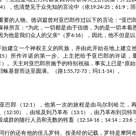
），也清楚见于众先知的言论中（依
；
；匝
14
19:24-25
61:9
重要的人物。德训篇曾对亚巴郎作过以下的言论：“亚巴
保禄所言：“为此，一切都是由于信德，为的是一切本着
因为他是我们众人的父亲”（罗
），因此，他不但是以
4:16
开始建立一个神权主义的民族，并由此开始在地上建立他
）所作许诺的第一步。上主把给予亚巴郎的许诺，
15
章）。天主对亚巴郎所施予的特别祝福，事实上已是“原始
耶稣基督而达至圆满。（路
；玛
）。
1:55,72-73
1:1-14
亚巴郎（
），他第一次的旅程是由乌尔到哈兰，
12:1
及（
），由埃及到乃革布（
），由乃革布到贝特
12:10
13:1
着成群的随行人员和无数的牲畜（
；
；
12:14-16
14:14
23:6
同行的还有他的侄儿罗特。按圣经的记载，罗特是摩阿