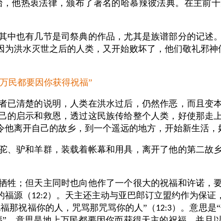
治，他热衷法律，颁布了著名的哈慕辣彼法典。在主前十
其中也有几节是司祭典的作品，尤其是族谱部分的记述
因为洪水灭世之后的人类，又开始败坏了，他们敬礼邪神
万民都要因你获得祝福”
者已清楚的说明，人类在洪水过后，仍然作恶，而且变
己的启示和救恩，透过这民族传给整个人类，好使那走
令他离开自己的故乡，到一个遥远的地方，开始新生活，
驼、驴和羊群，装载着帐幕和用具，离开了他的第二故
牺牲；但天主同时也向他作了一个很大的祝福和许诺，
的福源（
）。天主还主动与亚巴郎订立盟约作为保证
12:2
福那祝福你的人，咒骂那咒骂你的人”（
）。意思是
12:3
福”，意思是地上万民都要因你而获得天主的祝福，并且