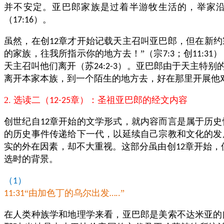
并不安定。亚巴郎家族是过着半游牧生活的，举家沿
（
）。
17:16
虽然，在创
章才开始记载天主召叫亚巴郎，但在新约
12
的家族，往我所指示你的地方去！”（宗
；创
）
7:3
11:31
天主召叫他们离开（苏
）。亚巴郎由于天主特别
24:2-3
离开本家本族，到一个陌生的地方去，好在那里开展他
2. 选读二（
章）：圣祖亚巴郎的经文内容
12-25
创世纪自
章开始的文学形式，就内容而言是属于历史
12
的历史事件传递给下一代，以延续自己宗教和文化的发
实的外在因素，却不大重视。这部分虽由创
章开始，
12
选时的背景。
（
）
1
“由加色丁的乌尔出发
”
11:31
…..
在人类种族学和地理学来看，亚巴郎是美索不达米亚的