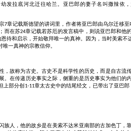
幼发拉底河北迁往哈兰。亚巴郎的妻子名叫撒辣依，意
宗
章记载斯德望的讲词里，作者将亚巴郎由乌尔迁移至
7
；而在苏
章记载若苏厄的发言稿中，则说亚巴郎和他
24
的恩待和启示，开始敬拜唯一的真神。因为，当时美索不
对唯一真神的宗教信仰。
性，故称为古史。古史不是科学性的历史，而是自古流
展。在传递历史事实之际，侧重的是历史事实为他们的
但上部分创
章太古史中的结尾经文，已带出了亚巴郎
1-11
闪族人，他的故乡是在美索不达米亚南部的古加色丁，