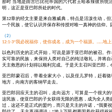
那时
当地是由古巴比伦帝国的六代君王哈慕辣彼所统
明，这正是亚巴郎所处的时代。
第
章的经文主要是来自雅威典，特点是活泼生动，但
12
一个民族，使它认识并保存和传授对唯一真神的信仰。
（
）
2
“我必祝福你，使你成名，成为一个福源。
地上
12:1-3
……
以色列历史的正式开始，可说是源于亚巴郎的被召。作
实可靠的民族，来保持人类对自己的纯洁敬礼，并将自
天主救恩的计划得以顺利完成。于是天主召叫亚巴郎，
亚巴郎蒙召后，带着全家大小，以及侄儿罗特，赶着骆
地方，向南方的客纳罕走去。
亚巴郎回应天主的召叫，走向远方，可算是一个很大的
这民族，使亚巴郎的子女获得无限的恩惠，成为全人类
过，这还不是正式的盟约，而只是天主的许诺，“我要祝
郎信了，天主再强调说：“地上万民都要因着你获得祝