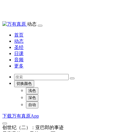
动态
首页
动态
圣经
日课
音频
更多
切换颜色
浅色
深色
自动
下载万有真原App
创世纪（二）：亚巴郎的事迹