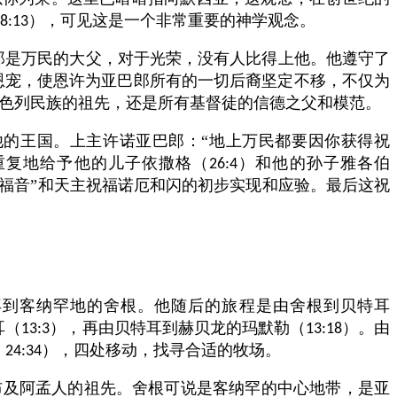
），可见这是一个非常重要的神学观念。
8:13
郎是万民的大父，对于光荣，没有人比得上他。他遵守了
恩宠，使恩许为亚巴郎所有的一切后裔坚定不移，不仅为
色列民族的祖先，还是所有基督徒的信德之父和模范。
的王国。上主许诺亚巴郎：“地上万民都要因你获得祝
重复地给予他的儿子依撒格（
）和他的孙子雅各伯
26:4
福音”和天主祝福诺厄和闪的初步实现和应验。最后这祝
再到客纳罕地的舍根。他随后的旅程是由舍根到贝特耳
耳（
），再由贝特耳到赫贝龙的玛默勒（
）。由
13:3
13:18
；
），四处移动，找寻合适的牧场。
24:34
布及阿孟人的祖先。舍根可说是客纳罕的中心地带，是亚