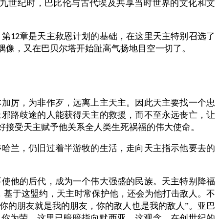
九世纪时，巴比伦与古代埃及共享当时世界的文化和文
。第
章是天主救恩计划的基础，在这里天主特别召选了
12
偶像，又在巴贝尔塔开始趾高气扬地目空一切了。
本加厉，为非作歹，远离上主天主。因此天主要找一个忠
上邪路歧途的人能获得天主的救援，而不至永远丧亡，让
好接受天主赋予他关系全人类生死祸福的伟大使命。
乡哈兰，仍旧过着半游牧的生活，走向天主指示他要去的
要使他的后代，成为一个伟大强盛的民族。天主特别降福
，基于这盟约，天主时常保护他，还会为他打击敌人。不
“你的朋友就是我的朋友，你的敌人也是我的敌人”。亚巴
以你为荣。这里已暗暗指向默西亚，这观念，在创世纪的