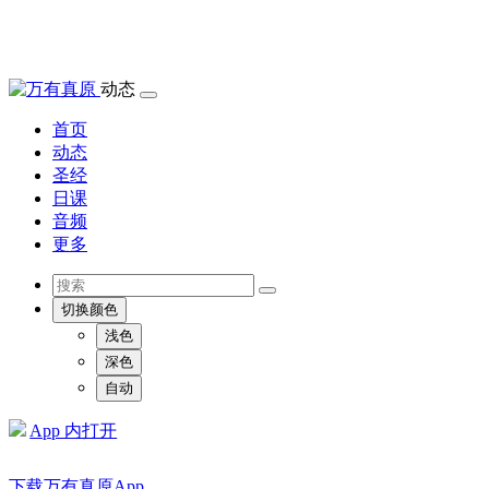
动态
首页
动态
圣经
日课
音频
更多
切换颜色
浅色
深色
自动
App 内打开
下载万有真原App