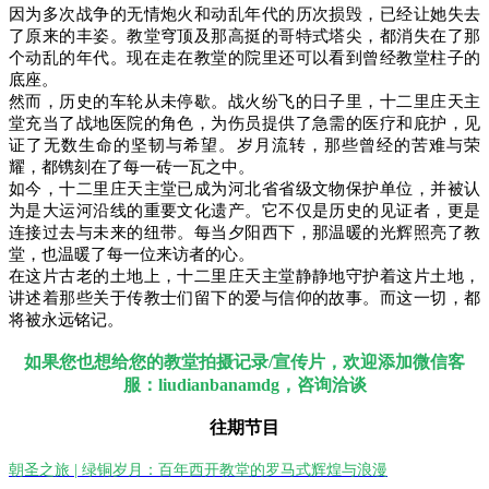
因为多次战争的无情炮火和动乱年代的历次损毁，已经让她失去
了原来的丰姿。教堂穹顶及那高挺的哥特式塔尖，都消失在了那
个动乱的年代。现在走在教堂的院里还可以看到曾经教堂柱子的
底座。
然而，历史的车轮从未停歇。战火纷飞的日子里，十二里庄天主
堂
充当了
战地医院的角色，为伤员提供了急需的医疗和庇护，见
证了无数生命的坚韧与希望。岁月流转，那些曾经的苦难与荣
耀，都镌刻在了每一砖一瓦之中。
如今，十二里庄天主堂已成为河北省省级文物保护单位，并被认
为是大运河沿线的重要文化遗产。它不仅是历史的见证者，更是
连接过去与未来的纽带。每当夕阳西下，那温暖的光辉照亮了教
堂，也温暖了每一位来访者的心。
在这片古老的土地上，十二里庄天主堂静静地守护着这片土地，
讲述着那些关于
传教士们留下的
爱与信仰的故事。而这一切，都
将被永远铭记。
如果您也想给您的教堂拍摄记录/宣传片，欢迎添加微信客
服：liudianbanamdg，咨询洽谈
往期节目
朝圣之旅 | 绿铜岁月：百年西开教堂的罗马式辉煌与浪漫