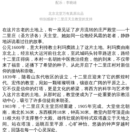
配乐：李晓雄
北京北堂万有真原出品
特别感谢十二里庄天主教堂的支持
在这片古老的土地上，有一座见证了岁月流转的庄严殿堂
——十
二里庄（圣方济各）天主堂。她如同一位饱经风霜的老者，静静
地诉说着过往的故事。
公元
1600年，意大利传教士利玛窦踏上了这片土地。利玛窦由南
京北上，经
京杭大
运河前往北京，至武城码头转旱路进京，路经
十二里庄得病，本村一名胡姓中医救治痊愈，他的到来，不仅带
来了福音，还播下了希望的种子。
从此开启了十二里庄村对新信
仰的接纳和崇敬。
1839年，随着山东代牧区的设立，十二里庄迎来了它的辉煌时
代。宏伟的教堂，宛如一颗璀璨明珠，镶嵌在广阔的平原之上。
它不仅是信仰的灯塔，更是文化的桥梁，将西方的科学与艺术带
入这片古老的土地。从那时起，教堂便成为了一处重要的宗教活
动中心，吸引了许多信徒前来朝圣。
1903年，十二里庄天主堂历经重建，1905年完成。大堂坐北朝
南，南北长36米，东西横跨18米，钟高30米。教堂内部穹顶是由
11根大柱子支撑整个大殿。雄伟壮观的哥特式双塔矗立于天地之
间。站在塔顶，远眺百里平原，心旷神怡。悠扬的钟声穿越时
空，回荡在每一个心灵深处。