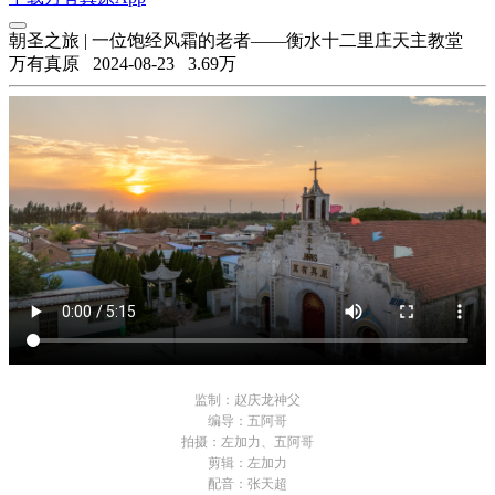
朝圣之旅 | 一位饱经风霜的老者——衡水十二里庄天主教堂
万有真原
2024-08-23
3.69万
监制：赵庆龙神父
编导：五阿哥
拍摄：左加力、五阿哥
剪辑：左加力
配音：张天超