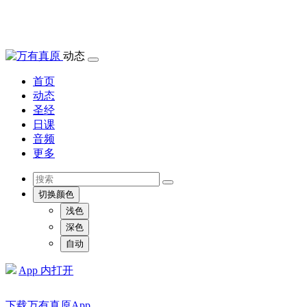
动态
首页
动态
圣经
日课
音频
更多
切换颜色
浅色
深色
自动
App 内打开
下载万有真原App