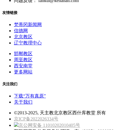
问题反馈： fankui@kenahan.com
友情链接
梵蒂冈新闻网
信德网
北京教区
辽宁教理中心
邯郸教区
周至教区
西安南堂
更多网站
关注我们
下载“万有真原”
关于我们
©2013-2025, 天主教北京教区西什库教堂 所有
京ICP备2022026334号
京公网安备 11010202010405号