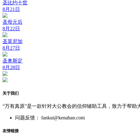
圣比约十世
8月21日
圣母元后
8月22日
圣莫尼加
8月27日
圣奥斯定
8月28日
关于我们
“万有真原”是一款针对大公教会的信仰辅助工具，致力于帮助
问题反馈： fankui@kenahan.com
友情链接