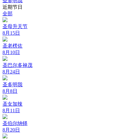
圣多明我
近期节日
全部
圣母升天节
8月15日
圣老楞佐
8月10日
圣巴尔多禄茂
8月24日
圣多明我
8月8日
圣女加辣
8月11日
圣伯尔纳铎
8月20日