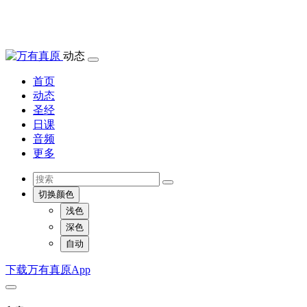
动态
首页
动态
圣经
日课
音频
更多
切换颜色
浅色
深色
自动
下载万有真原App