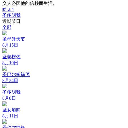
义人必因他的信赖而生活。
哈 2:4
圣多明我
近期节日
全部
圣母升天节
8月15日
圣老楞佐
8月10日
圣巴尔多禄茂
8月24日
圣多明我
8月8日
圣女加辣
8月11日
圣伯尔纳铎