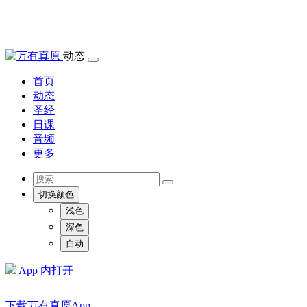
动态
首页
动态
圣经
日课
音频
更多
切换颜色
浅色
深色
自动
App 内打开
下载万有真原App