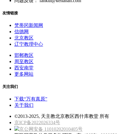
问题反馈： fankui@kenahan.com
友情链接
梵蒂冈新闻网
信德网
北京教区
辽宁教理中心
邯郸教区
周至教区
西安南堂
更多网站
关注我们
下载“万有真原”
关于我们
©2013-2025, 天主教北京教区西什库教堂 所有
京ICP备2022026334号
京公网安备 11010202010405号