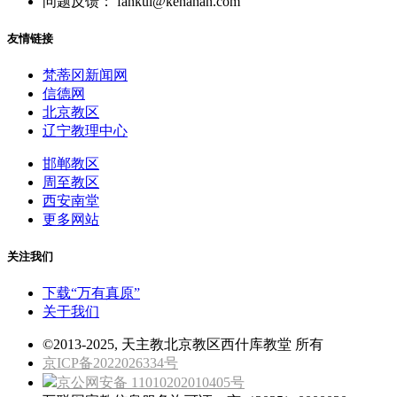
问题反馈： fankui@kenahan.com
友情链接
梵蒂冈新闻网
信德网
北京教区
辽宁教理中心
邯郸教区
周至教区
西安南堂
更多网站
关注我们
下载“万有真原”
关于我们
©2013-2025, 天主教北京教区西什库教堂 所有
京ICP备2022026334号
京公网安备 11010202010405号