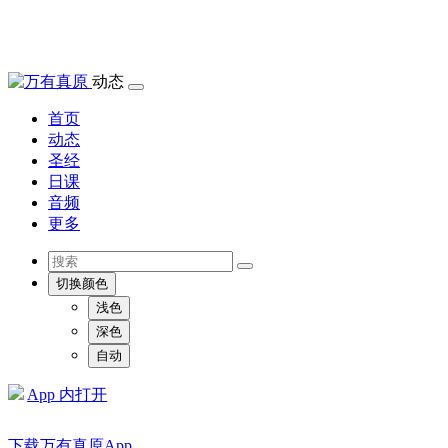
动态
首页
动态
圣经
日课
音频
更多
切换颜色
浅色
深色
自动
App 内打开
下载万有真原App