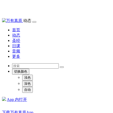
动态
首页
动态
圣经
日课
音频
更多
切换颜色
浅色
深色
自动
App 内打开
下载万有真原App