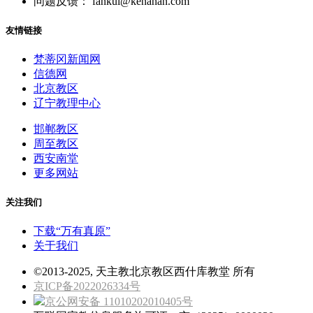
问题反馈： fankui@kenahan.com
友情链接
梵蒂冈新闻网
信德网
北京教区
辽宁教理中心
邯郸教区
周至教区
西安南堂
更多网站
关注我们
下载“万有真原”
关于我们
©2013-2025, 天主教北京教区西什库教堂 所有
京ICP备2022026334号
京公网安备 11010202010405号