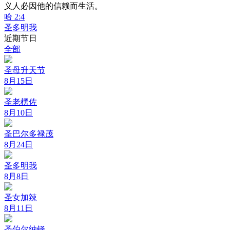
义人必因他的信赖而生活。
哈 2:4
圣多明我
近期节日
全部
圣母升天节
8月15日
圣老楞佐
8月10日
圣巴尔多禄茂
8月24日
圣多明我
8月8日
圣女加辣
8月11日
圣伯尔纳铎