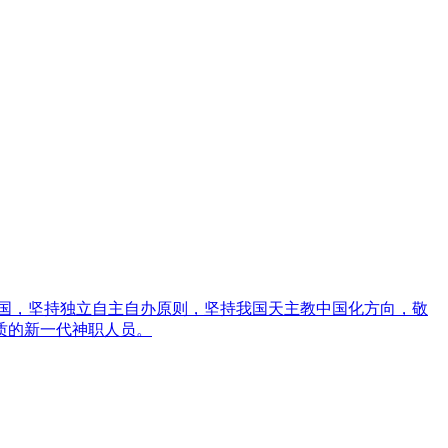
祖国，坚持独立自主自办原则，坚持我国天主教中国化方向，敬
质的新一代神职人员。