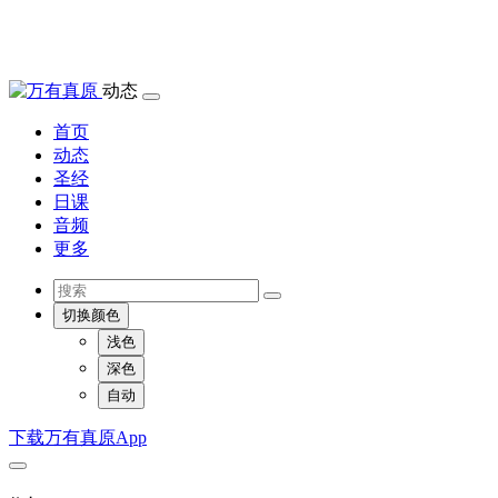
动态
首页
动态
圣经
日课
音频
更多
切换颜色
浅色
深色
自动
下载万有真原App