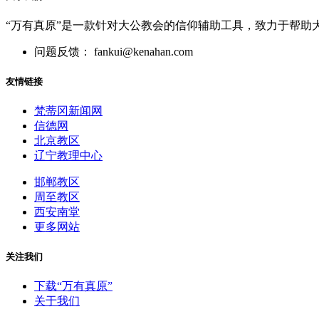
“万有真原”是一款针对大公教会的信仰辅助工具，致力于帮助
问题反馈： fankui@kenahan.com
友情链接
梵蒂冈新闻网
信德网
北京教区
辽宁教理中心
邯郸教区
周至教区
西安南堂
更多网站
关注我们
下载“万有真原”
关于我们