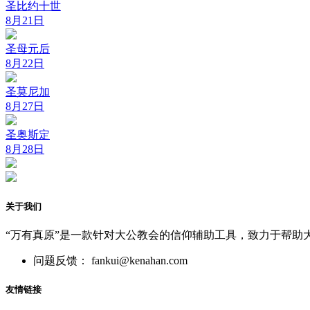
圣比约十世
8月21日
圣母元后
8月22日
圣莫尼加
8月27日
圣奥斯定
8月28日
关于我们
“万有真原”是一款针对大公教会的信仰辅助工具，致力于帮助
问题反馈： fankui@kenahan.com
友情链接