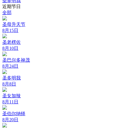
圣多明我
近期节日
全部
圣母升天节
8月15日
圣老楞佐
8月10日
圣巴尔多禄茂
8月24日
圣多明我
8月8日
圣女加辣
8月11日
圣伯尔纳铎
8月20日