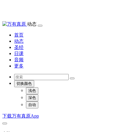
动态
首页
动态
圣经
日课
音频
更多
切换颜色
浅色
深色
自动
下载万有真原App