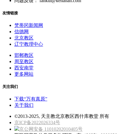
问题反馈： fankui@kenahan.com
友情链接
梵蒂冈新闻网
信德网
北京教区
辽宁教理中心
邯郸教区
周至教区
西安南堂
更多网站
关注我们
下载“万有真原”
关于我们
©2013-2025, 天主教北京教区西什库教堂 所有
京ICP备2022026334号
京公网安备 11010202010405号