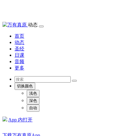
动态
首页
动态
圣经
日课
音频
更多
切换颜色
浅色
深色
自动
App 内打开
下载万有真原App