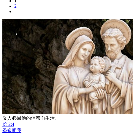
1
2
义人必因他的信赖而生活。
哈 2:4
圣多明我