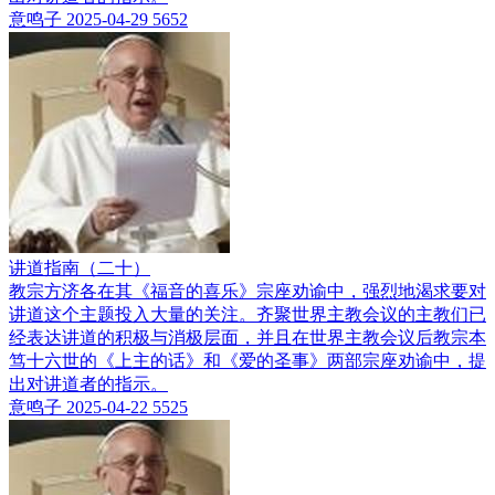
意鸣子
2025-04-29
5652
讲道指南（二十）
教宗方济各在其《福音的喜乐》宗座劝谕中，强烈地渴求要对
讲道这个主题投入大量的关注。齐聚世界主教会议的主教们已
经表达讲道的积极与消极层面，并且在世界主教会议后教宗本
笃十六世的《上主的话》和《爱的圣事》两部宗座劝谕中，提
出对讲道者的指示。
意鸣子
2025-04-22
5525