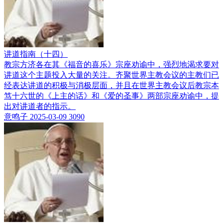
讲道指南（十四）
教宗方济各在其《福音的喜乐》宗座劝谕中，强烈地渴求要对
讲道这个主题投入大量的关注。齐聚世界主教会议的主教们已
经表达讲道的积极与消极层面，并且在世界主教会议后教宗本
笃十六世的《上主的话》和《爱的圣事》两部宗座劝谕中，提
出对讲道者的指示。
意鸣子
2025-03-09
3090