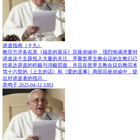
讲道指南（十九）
教宗方济各在其《福音的喜乐》宗座劝谕中，强烈地渴求要对
讲道这个主题投入大量的关注。齐聚世界主教会议的主教们已
经表达讲道的积极与消极层面，并且在世界主教会议后教宗本
笃十六世的《上主的话》和《爱的圣事》两部宗座劝谕中，提
出对讲道者的指示。
意鸣子
2025-04-12
3383