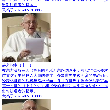
出对讲道者的指示。
意鸣子
2025-02-18
3885
讲道指南（十一）
教宗方济各在其《福音的喜乐》宗座劝谕中，强烈地渴求要对
讲道这个主题投入大量的关注。齐聚世界主教会议的主教们已
经表达讲道的积极与消极层面，并且在世界主教会议后教宗本
笃十六世的《上主的话》和《爱的圣事》两部宗座劝谕中，提
出对讲道者的指示。
意鸣子
2025-02-13
3999