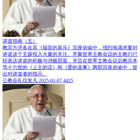
讲道指南（五）
教宗方济各在其《福音的喜乐》宗座劝谕中，强烈地渴求要对
讲道这个主题投入大量的关注。齐聚世界主教会议的主教们已
经表达讲道的积极与消极层面，并且在世界主教会议后教宗本
笃十六世的《上主的话》和《爱的圣事》两部宗座劝谕中，提
出对讲道者的指示。
公教会礼仪发凡
2025-01-07
4425