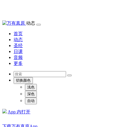
动态
首页
动态
圣经
日课
音频
更多
切换颜色
浅色
深色
自动
App 内打开
下载万有真原App