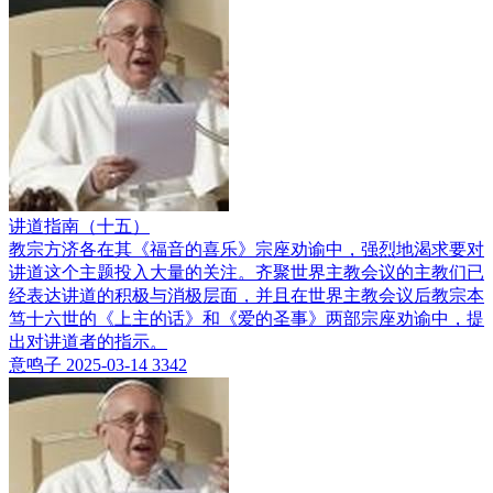
讲道指南（十五）
教宗方济各在其《福音的喜乐》宗座劝谕中，强烈地渴求要对
讲道这个主题投入大量的关注。齐聚世界主教会议的主教们已
经表达讲道的积极与消极层面，并且在世界主教会议后教宗本
笃十六世的《上主的话》和《爱的圣事》两部宗座劝谕中，提
出对讲道者的指示。
意鸣子
2025-03-14
3342