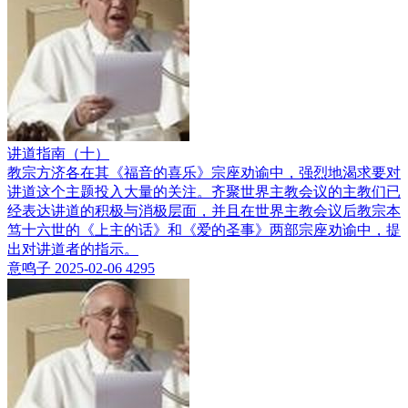
讲道指南（十）
教宗方济各在其《福音的喜乐》宗座劝谕中，强烈地渴求要对
讲道这个主题投入大量的关注。齐聚世界主教会议的主教们已
经表达讲道的积极与消极层面，并且在世界主教会议后教宗本
笃十六世的《上主的话》和《爱的圣事》两部宗座劝谕中，提
出对讲道者的指示。
意鸣子
2025-02-06
4295