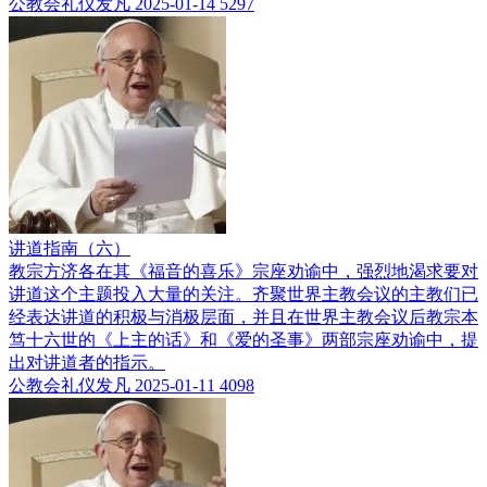
公教会礼仪发凡
2025-01-14
5297
讲道指南（六）
教宗方济各在其《福音的喜乐》宗座劝谕中，强烈地渴求要对
讲道这个主题投入大量的关注。齐聚世界主教会议的主教们已
经表达讲道的积极与消极层面，并且在世界主教会议后教宗本
笃十六世的《上主的话》和《爱的圣事》两部宗座劝谕中，提
出对讲道者的指示。
公教会礼仪发凡
2025-01-11
4098