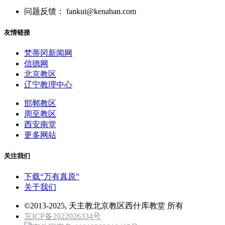
问题反馈： fankui@kenahan.com
友情链接
梵蒂冈新闻网
信德网
北京教区
辽宁教理中心
邯郸教区
周至教区
西安南堂
更多网站
关注我们
下载“万有真原”
关于我们
©2013-2025, 天主教北京教区西什库教堂 所有
京ICP备2022026334号