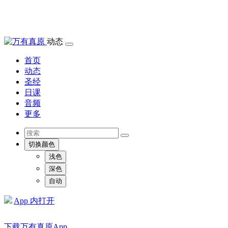
动态
首页
动态
圣经
日课
音频
更多
切换颜色
浅色
深色
自动
App 内打开
下载万有真原App