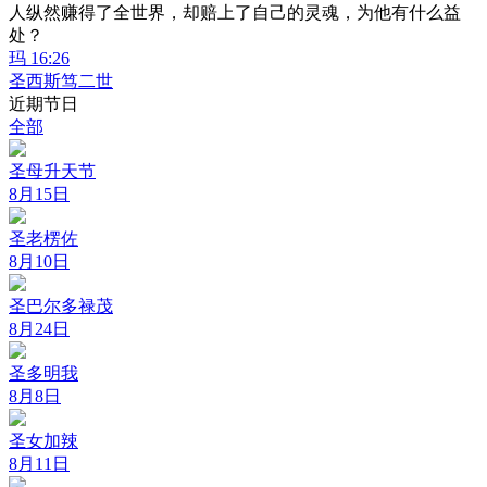
人纵然赚得了全世界，却赔上了自己的灵魂，为他有什么益
处？
玛 16:26
圣西斯笃二世
近期节日
全部
圣母升天节
8月15日
圣老楞佐
8月10日
圣巴尔多禄茂
8月24日
圣多明我
8月8日
圣女加辣
8月11日