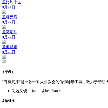
圣比约十世
8月21日
圣母元后
8月22日
圣莫尼加
8月27日
圣奥斯定
8月28日
关于我们
“万有真原”是一款针对大公教会的信仰辅助工具，致力于帮助
问题反馈： fankui@kenahan.com
友情链接