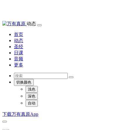
动态
首页
动态
圣经
日课
音频
更多
切换颜色
浅色
深色
自动
下载万有真原App