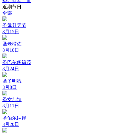
圣西斯笃二世
近期节日
全部
圣母升天节
8月15日
圣老楞佐
8月10日
圣巴尔多禄茂
8月24日
圣多明我
8月8日
圣女加辣
8月11日
圣伯尔纳铎
8月20日