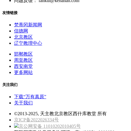
问题反馈： fankui@kenahan.com
友情链接
梵蒂冈新闻网
信德网
北京教区
辽宁教理中心
邯郸教区
周至教区
西安南堂
更多网站
关注我们
下载“万有真原”
关于我们
©2013-2025, 天主教北京教区西什库教堂 所有
京ICP备2022026334号
京公网安备 11010202010405号