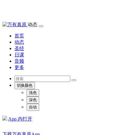
动态
首页
动态
圣经
日课
音频
更多
切换颜色
浅色
深色
自动
App 内打开
下载万有真原App