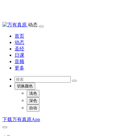
动态
首页
动态
圣经
日课
音频
更多
切换颜色
浅色
深色
自动
下载万有真原App