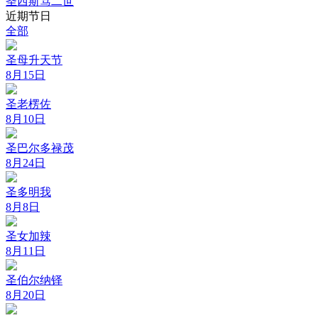
圣西斯笃二世
近期节日
全部
圣母升天节
8月15日
圣老楞佐
8月10日
圣巴尔多禄茂
8月24日
圣多明我
8月8日
圣女加辣
8月11日
圣伯尔纳铎
8月20日