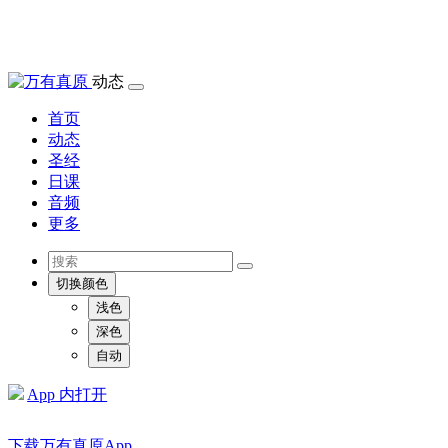
动态
首页
动态
圣经
日课
音频
更多
切换颜色
浅色
深色
自动
App 内打开
下载万有真原App