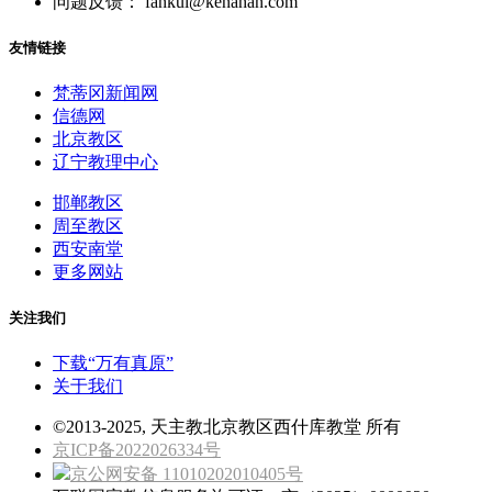
问题反馈： fankui@kenahan.com
友情链接
梵蒂冈新闻网
信德网
北京教区
辽宁教理中心
邯郸教区
周至教区
西安南堂
更多网站
关注我们
下载“万有真原”
关于我们
©2013-2025, 天主教北京教区西什库教堂 所有
京ICP备2022026334号
京公网安备 11010202010405号