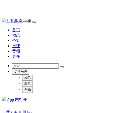
动态
首页
动态
圣经
日课
音频
更多
切换颜色
浅色
深色
自动
App 内打开
下载万有真原App