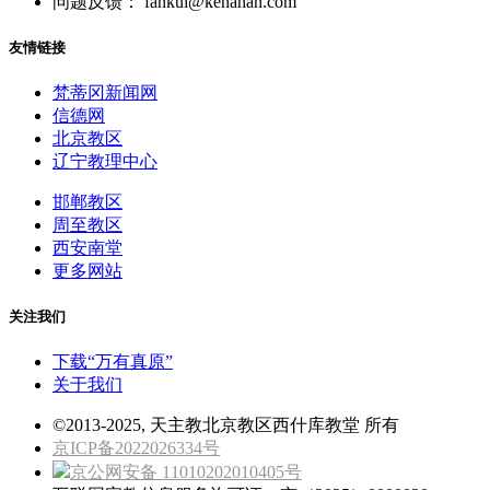
问题反馈： fankui@kenahan.com
友情链接
梵蒂冈新闻网
信德网
北京教区
辽宁教理中心
邯郸教区
周至教区
西安南堂
更多网站
关注我们
下载“万有真原”
关于我们
©2013-2025, 天主教北京教区西什库教堂 所有
京ICP备2022026334号
京公网安备 11010202010405号