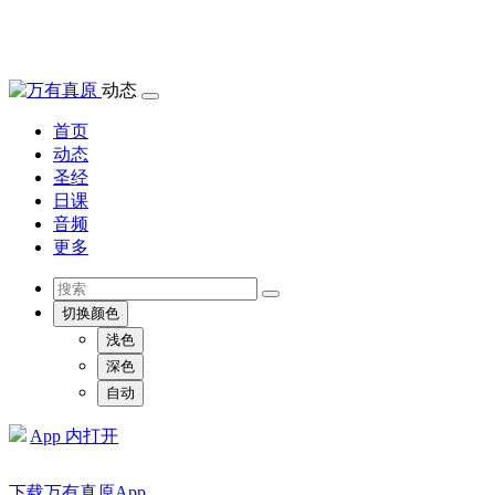
动态
首页
动态
圣经
日课
音频
更多
切换颜色
浅色
深色
自动
App 内打开
下载万有真原App