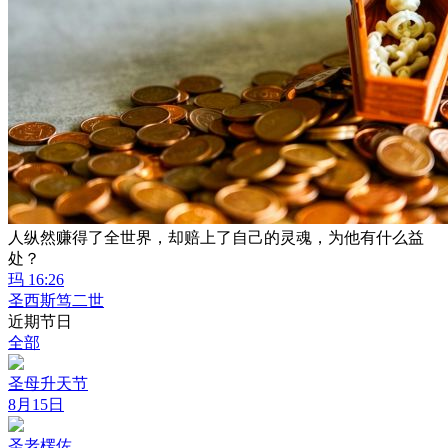
人纵然赚得了全世界，却赔上了自己的灵魂，为他有什么益
处？
玛 16:26
圣西斯笃二世
近期节日
全部
圣母升天节
8月15日
圣老楞佐