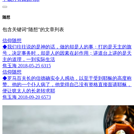
随想
包含关键词“随想”的文章列表
信仰随想
◆我们往往说的是神的话，做的却是人的事；打的是天主的旗
号，决定事务时，却是人的因素在起作用；讲道台上讲的是天
主的道理，一到实际生活
焦玉海
2018-05-25
6315
信仰随想
◆罗马百夫长的信德确实令人感动，以至于受到耶稣的高度称
赞。他的一个仆人病了，他觉得自己没有资格直接面请耶稣，
便让犹太人的长老转求耶
焦玉海
2018-09-20
6573