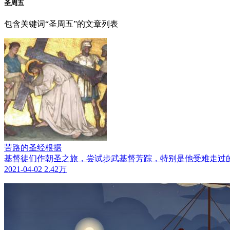
圣周五
包含关键词“圣周五”的文章列表
苦路的圣经根据
基督徒们作朝圣之旅，尝试步武基督芳踪，特别是他受难走过
2021-04-02
2.42万