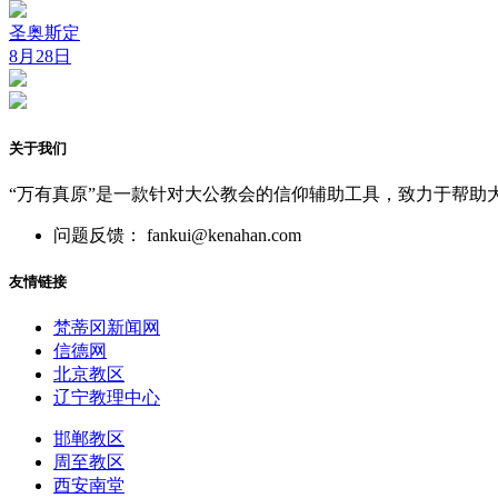
圣奥斯定
8月28日
关于我们
“万有真原”是一款针对大公教会的信仰辅助工具，致力于帮助
问题反馈： fankui@kenahan.com
友情链接
梵蒂冈新闻网
信德网
北京教区
辽宁教理中心
邯郸教区
周至教区
西安南堂