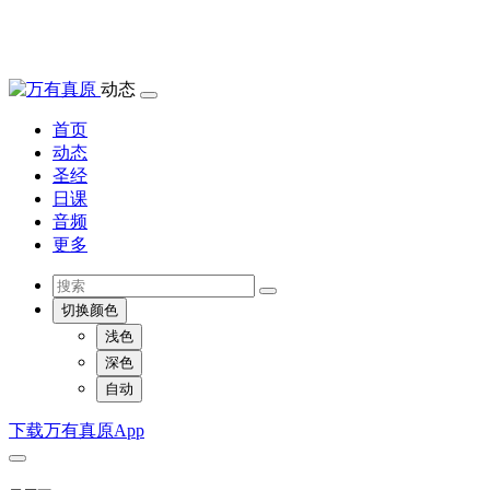
动态
首页
动态
圣经
日课
音频
更多
切换颜色
浅色
深色
自动
下载万有真原App