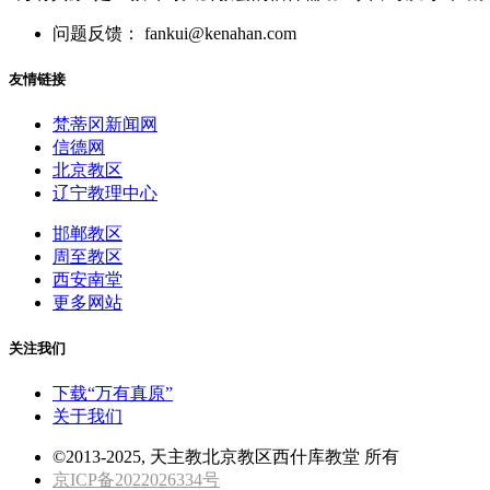
问题反馈： fankui@kenahan.com
友情链接
梵蒂冈新闻网
信德网
北京教区
辽宁教理中心
邯郸教区
周至教区
西安南堂
更多网站
关注我们
下载“万有真原”
关于我们
©2013-2025, 天主教北京教区西什库教堂 所有
京ICP备2022026334号