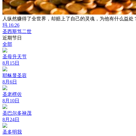
人纵然赚得了全世界，却赔上了自己的灵魂，为他有什么益处
玛 16:26
圣西斯笃二世
近期节日
全部
圣母升天节
8月15日
耶稣显圣容
8月6日
圣老楞佐
8月10日
圣巴尔多禄茂
8月24日
圣多明我