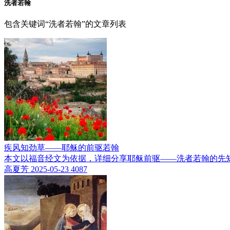
洗者若翰
包含关键词“洗者若翰”的文章列表
疾风知劲草——耶稣的前驱若翰
本文以福音经文为依据，详细分享耶稣前驱——洗者若翰的先
高夏芳
2025-05-23
4087