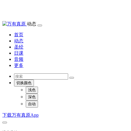
动态
首页
动态
圣经
日课
音频
更多
切换颜色
浅色
深色
自动
下载万有真原App