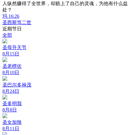
人纵然赚得了全世界，却赔上了自己的灵魂，为他有什么益
处？
玛 16:26
圣西斯笃二世
近期节日
全部
圣母升天节
8月15日
圣老楞佐
8月10日
圣巴尔多禄茂
8月24日
圣多明我
8月8日
圣女加辣
8月11日