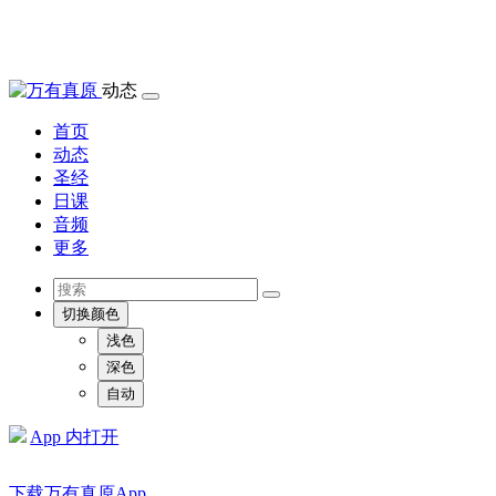
动态
首页
动态
圣经
日课
音频
更多
切换颜色
浅色
深色
自动
App 内打开
下载万有真原App