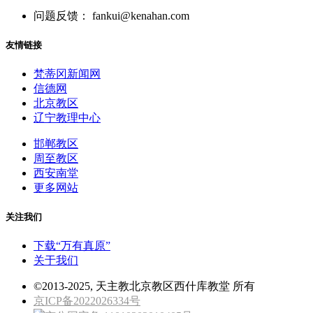
问题反馈： fankui@kenahan.com
友情链接
梵蒂冈新闻网
信德网
北京教区
辽宁教理中心
邯郸教区
周至教区
西安南堂
更多网站
关注我们
下载“万有真原”
关于我们
©2013-2025, 天主教北京教区西什库教堂 所有
京ICP备2022026334号