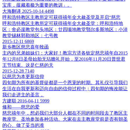
宝库，蕴藏着极为重要的教训」。
大海翻译
2025-10-14
4498
呼和浩特教区主教所定可获得禧年全大赦圣堂及开启“慈悲
呼和浩特教区主教所定可获得禧年全大赦圣堂：呼和浩特地
区：舍必崖教堂包头地区：廿四顷地教堂鄂尔多斯地区：小淖
教堂锡林郭勒地区：七号教
2015-12-11
6869
新乡教区慈悲喜年牧函
主内的兄弟姐妹们：大家好！教宗方济各钦定慈悲禧年自2015
年12月8日圣母始胎无玷瞻礼开始，至2016年11月20日普世君
王节结束。这是仁慈的天
2015-12-28
7140
以慈悲为本更新信仰
四旬期为所有的基督徒都是一个恩宠的时期。其礼仪引导我们
生活在自我更新和迈向自由的信仰过程中；四旬期的悔改能让
我们走进主的圣言，
方建聪
2016-04-11
5999
修和——慈悲的爱
慈悲禧年中，想必我们大部分人都在不同的时间段去了教区主
教座堂、圣地参加各种活动。大家在去主教座堂前是否有朝圣
的心、做了妥当的准