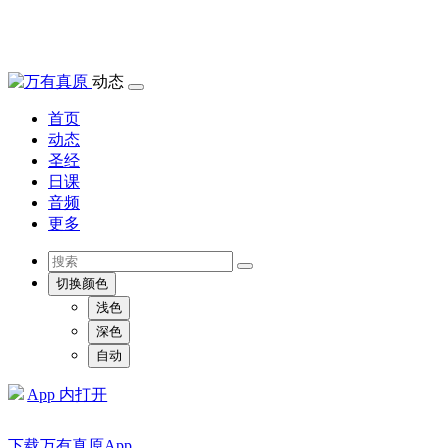
动态
首页
动态
圣经
日课
音频
更多
切换颜色
浅色
深色
自动
App 内打开
下载万有真原App