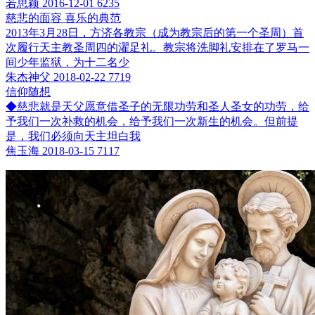
若思颖
2016-12-01
6235
慈悲的面容 喜乐的典范
2013年3月28日，方济各教宗（成为教宗后的第一个圣周）首
次履行天主教圣周四的濯足礼。教宗将洗脚礼安排在了罗马一
间少年监狱，为十二名少
朱杰神父
2018-02-22
7719
信仰随想
◆慈悲就是天父愿意借圣子的无限功劳和圣人圣女的功劳，给
予我们一次补救的机会，给予我们一次新生的机会。但前提
是，我们必须向天主坦白我
焦玉海
2018-03-15
7117