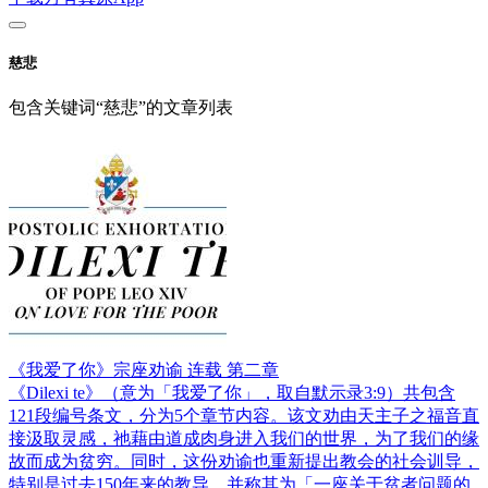
慈悲
包含关键词“慈悲”的文章列表
《我爱了你》宗座劝谕 连载 第二章
《Dilexi te》（意为「我爱了你」，取自默示录3:9）共包含
121段编号条文，分为5个章节内容。该文劝由天主子之福音直
接汲取灵感，祂藉由道成肉身进入我们的世界，为了我们的缘
故而成为贫穷。同时，这份劝谕也重新提出教会的社会训导，
特别是过去150年来的教导，并称其为「一座关于贫者问题的