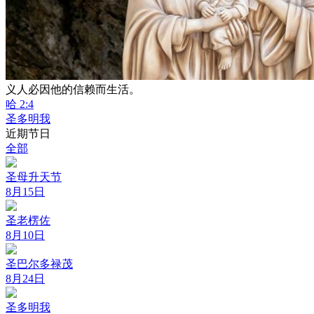
义人必因他的信赖而生活。
哈 2:4
圣多明我
近期节日
全部
圣母升天节
8月15日
圣老楞佐
8月10日
圣巴尔多禄茂
8月24日
圣多明我