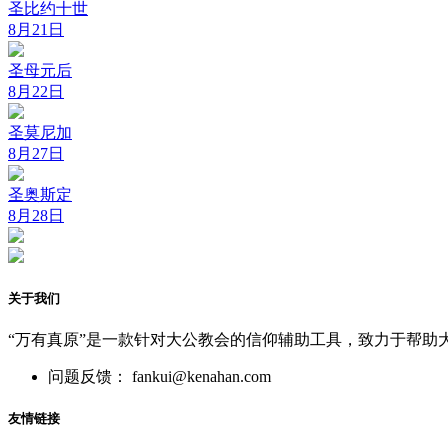
圣比约十世
8月21日
圣母元后
8月22日
圣莫尼加
8月27日
圣奥斯定
8月28日
关于我们
“万有真原”是一款针对大公教会的信仰辅助工具，致力于帮助
问题反馈： fankui@kenahan.com
友情链接