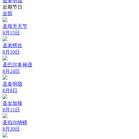
圣多明我
近期节日
全部
圣母升天节
8月15日
圣老楞佐
8月10日
圣巴尔多禄茂
8月24日
圣多明我
8月8日
圣女加辣
8月11日
圣伯尔纳铎
8月20日