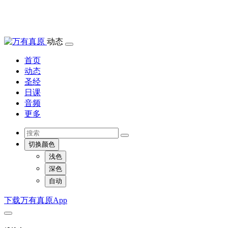
动态
首页
动态
圣经
日课
音频
更多
切换颜色
浅色
深色
自动
下载万有真原App