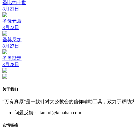
圣比约十世
8月21日
圣母元后
8月22日
圣莫尼加
8月27日
圣奥斯定
8月28日
关于我们
“万有真原”是一款针对大公教会的信仰辅助工具，致力于帮助
问题反馈： fankui@kenahan.com
友情链接