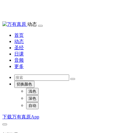
动态
首页
动态
圣经
日课
音频
更多
切换颜色
浅色
深色
自动
下载万有真原App