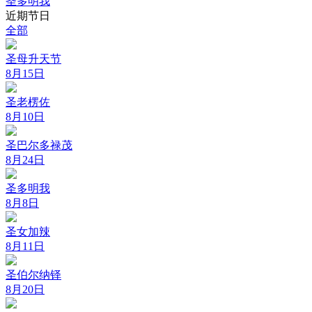
圣多明我
近期节日
全部
圣母升天节
8月15日
圣老楞佐
8月10日
圣巴尔多禄茂
8月24日
圣多明我
8月8日
圣女加辣
8月11日
圣伯尔纳铎
8月20日