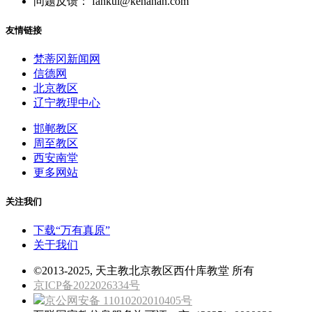
问题反馈： fankui@kenahan.com
友情链接
梵蒂冈新闻网
信德网
北京教区
辽宁教理中心
邯郸教区
周至教区
西安南堂
更多网站
关注我们
下载“万有真原”
关于我们
©2013-2025, 天主教北京教区西什库教堂 所有
京ICP备2022026334号
京公网安备 11010202010405号