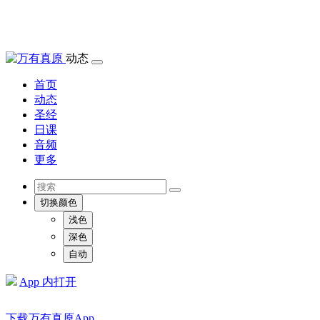
动态
首页
动态
圣经
日课
音频
更多
切换颜色
浅色
深色
自动
App 内打开
下载万有真原App