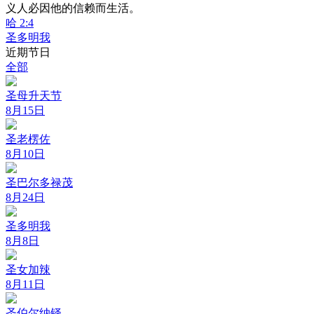
义人必因他的信赖而生活。
哈 2:4
圣多明我
近期节日
全部
圣母升天节
8月15日
圣老楞佐
8月10日
圣巴尔多禄茂
8月24日
圣多明我
8月8日
圣女加辣
8月11日
圣伯尔纳铎