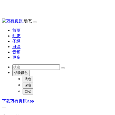
动态
首页
动态
圣经
日课
音频
更多
切换颜色
浅色
深色
自动
下载万有真原App