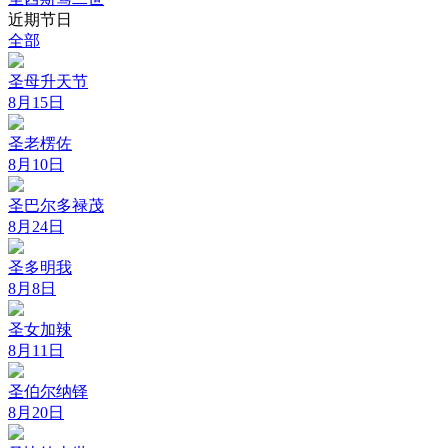
近期节日
全部
圣母升天节
8月15日
圣老楞佐
8月10日
圣巴尔多禄茂
8月24日
圣多明我
8月8日
圣女加辣
8月11日
圣伯尔纳铎
8月20日