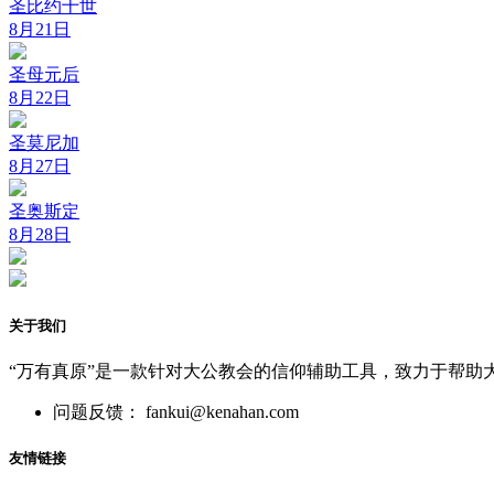
圣比约十世
8月21日
圣母元后
8月22日
圣莫尼加
8月27日
圣奥斯定
8月28日
关于我们
“万有真原”是一款针对大公教会的信仰辅助工具，致力于帮助
问题反馈： fankui@kenahan.com
友情链接