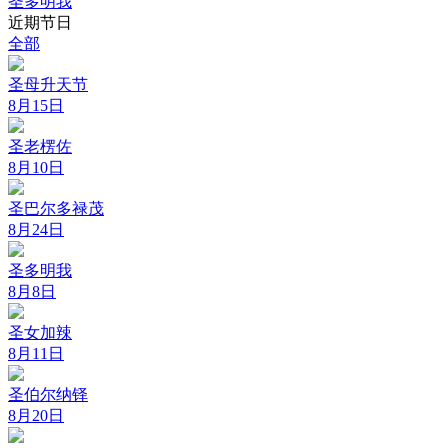
圣多明我
近期节日
全部
圣母升天节
8月15日
圣老楞佐
8月10日
圣巴尔多禄茂
8月24日
圣多明我
8月8日
圣女加辣
8月11日
圣伯尔纳铎
8月20日