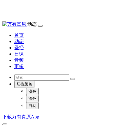
动态
首页
动态
圣经
日课
音频
更多
切换颜色
浅色
深色
自动
下载万有真原App