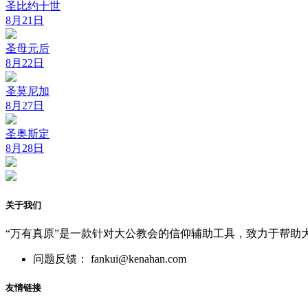
圣比约十世
8月21日
圣母元后
8月22日
圣莫尼加
8月27日
圣奥斯定
8月28日
关于我们
“万有真原”是一款针对大公教会的信仰辅助工具，致力于帮助
问题反馈： fankui@kenahan.com
友情链接