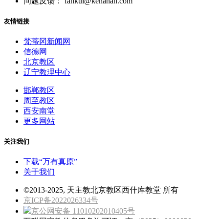
问题反馈： fankui@kenahan.com
友情链接
梵蒂冈新闻网
信德网
北京教区
辽宁教理中心
邯郸教区
周至教区
西安南堂
更多网站
关注我们
下载“万有真原”
关于我们
©2013-2025, 天主教北京教区西什库教堂 所有
京ICP备2022026334号
京公网安备 11010202010405号