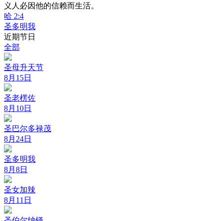
义人必因他的信赖而生活。
哈 2:4
圣多明我
近期节日
全部
圣母升天节
8月15日
圣老楞佐
8月10日
圣巴尔多禄茂
8月24日
圣多明我
8月8日
圣女加辣
8月11日
圣伯尔纳铎