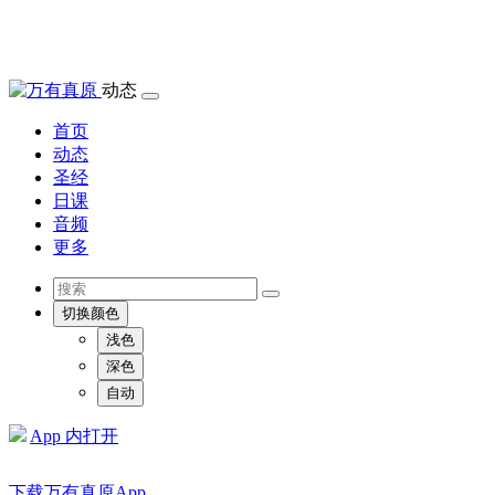
动态
首页
动态
圣经
日课
音频
更多
切换颜色
浅色
深色
自动
App 内打开
下载万有真原App