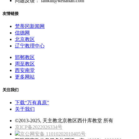
问题反馈： fankui@kenahan.com
友情链接
梵蒂冈新闻网
信德网
北京教区
辽宁教理中心
邯郸教区
周至教区
西安南堂
更多网站
关注我们
下载“万有真原”
关于我们
©2013-2025, 天主教北京教区西什库教堂 所有
京ICP备2022026334号
京公网安备 11010202010405号