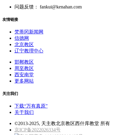
问题反馈： fankui@kenahan.com
友情链接
梵蒂冈新闻网
信德网
北京教区
辽宁教理中心
邯郸教区
周至教区
西安南堂
更多网站
关注我们
下载“万有真原”
关于我们
©2013-2025, 天主教北京教区西什库教堂 所有
京ICP备2022026334号