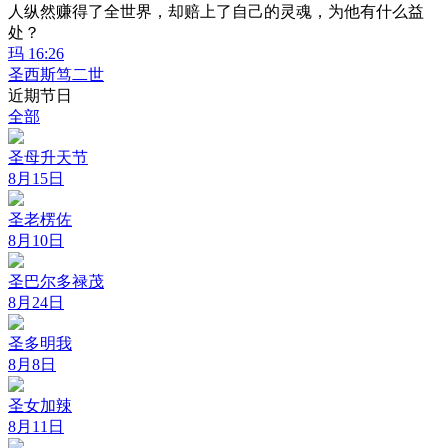
人纵然赚得了全世界，却赔上了自己的灵魂，为他有什么益
处？
玛 16:26
圣西斯笃二世
近期节日
全部
圣母升天节
8月15日
圣老楞佐
8月10日
圣巴尔多禄茂
8月24日
圣多明我
8月8日
圣女加辣
8月11日