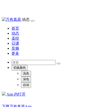
动态
首页
动态
圣经
日课
音频
更多
切换颜色
浅色
深色
自动
App 内打开
下载万有真原App