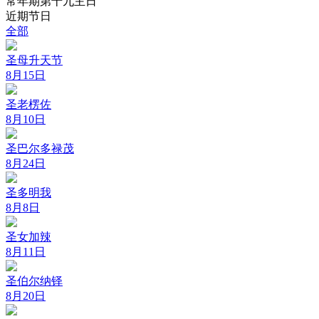
常年期第十九主日
近期节日
全部
圣母升天节
8月15日
圣老楞佐
8月10日
圣巴尔多禄茂
8月24日
圣多明我
8月8日
圣女加辣
8月11日
圣伯尔纳铎
8月20日