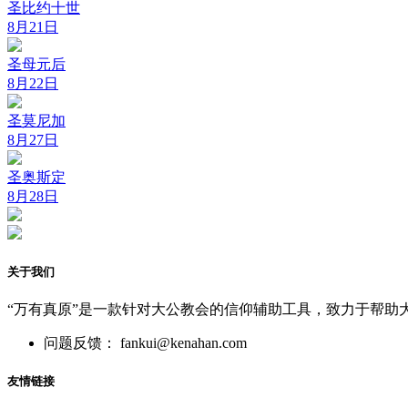
圣比约十世
8月21日
圣母元后
8月22日
圣莫尼加
8月27日
圣奥斯定
8月28日
关于我们
“万有真原”是一款针对大公教会的信仰辅助工具，致力于帮助
问题反馈： fankui@kenahan.com
友情链接