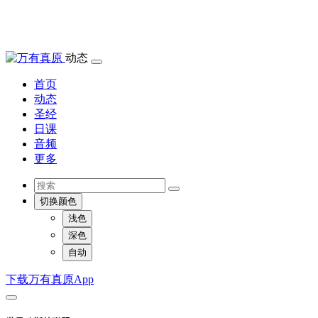
动态
首页
动态
圣经
日课
音频
更多
切换颜色
浅色
深色
自动
下载万有真原App