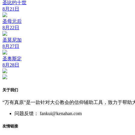
圣比约十世
8月21日
圣母元后
8月22日
圣莫尼加
8月27日
圣奥斯定
8月28日
关于我们
“万有真原”是一款针对大公教会的信仰辅助工具，致力于帮助
问题反馈： fankui@kenahan.com
友情链接