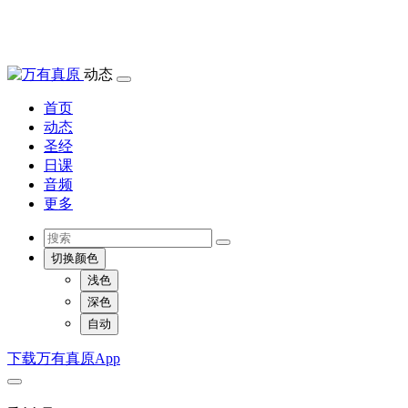
动态
首页
动态
圣经
日课
音频
更多
切换颜色
浅色
深色
自动
下载万有真原App