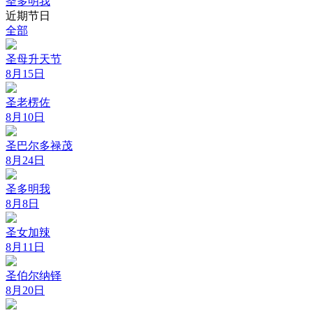
圣多明我
近期节日
全部
圣母升天节
8月15日
圣老楞佐
8月10日
圣巴尔多禄茂
8月24日
圣多明我
8月8日
圣女加辣
8月11日
圣伯尔纳铎
8月20日