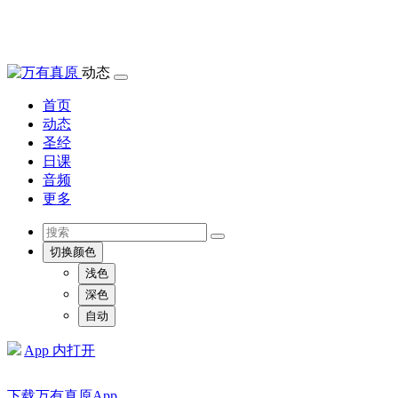
动态
首页
动态
圣经
日课
音频
更多
切换颜色
浅色
深色
自动
App 内打开
下载万有真原App