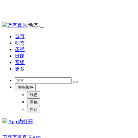
动态
首页
动态
圣经
日课
音频
更多
切换颜色
浅色
深色
自动
App 内打开
下载万有真原App