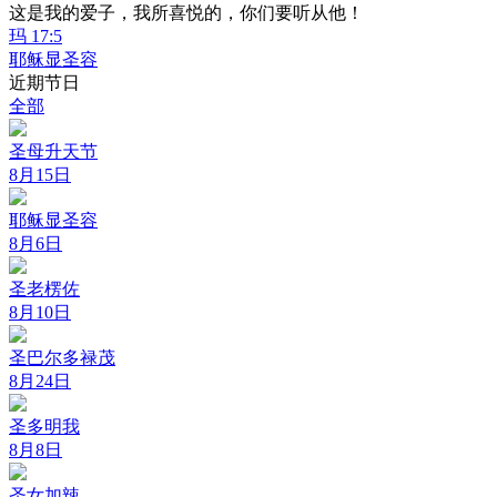
这是我的爱子，我所喜悦的，你们要听从他！
玛 17:5
耶稣显圣容
近期节日
全部
圣母升天节
8月15日
耶稣显圣容
8月6日
圣老楞佐
8月10日
圣巴尔多禄茂
8月24日
圣多明我
8月8日
圣女加辣