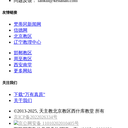
问题反馈： fankui@kenahan.com
友情链接
梵蒂冈新闻网
信德网
北京教区
辽宁教理中心
邯郸教区
周至教区
西安南堂
更多网站
关注我们
下载“万有真原”
关于我们
©2013-2025, 天主教北京教区西什库教堂 所有
京ICP备2022026334号
京公网安备 11010202010405号