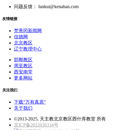
问题反馈： fankui@kenahan.com
友情链接
梵蒂冈新闻网
信德网
北京教区
辽宁教理中心
邯郸教区
周至教区
西安南堂
更多网站
关注我们
下载“万有真原”
关于我们
©2013-2025, 天主教北京教区西什库教堂 所有
京ICP备2022026334号