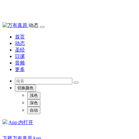
动态
首页
动态
圣经
日课
音频
更多
切换颜色
浅色
深色
自动
App 内打开
下载万有真原App