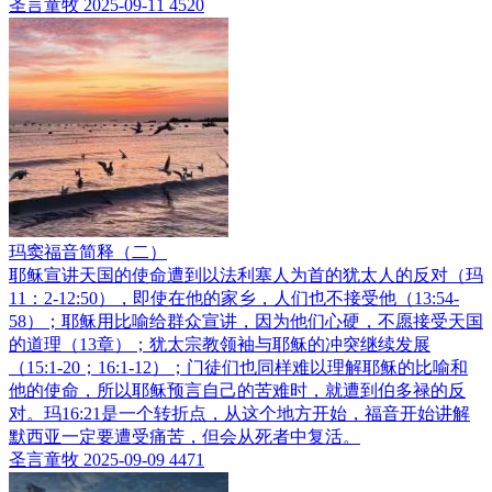
圣言童牧
2025-09-11
4520
玛窦福音简释（二）
耶稣宣讲天国的使命遭到以法利塞人为首的犹太人的反对（玛
11：2-12:50），即使在他的家乡，人们也不接受他（13:54-
58）；耶稣用比喻给群众宣讲，因为他们心硬，不愿接受天国
的道理（13章）；犹太宗教领袖与耶稣的冲突继续发展
（15:1-20；16:1-12）；门徒们也同样难以理解耶稣的比喻和
他的使命，所以耶稣预言自己的苦难时，就遭到伯多禄的反
对。玛16:21是一个转折点，从这个地方开始，福音开始讲解
默西亚一定要遭受痛苦，但会从死者中复活。
圣言童牧
2025-09-09
4471