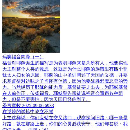
玛窦福音简释（一）
福音对耶稣诞生的描写是为表明耶稣来是为所有人，他要实现
天主对整个人类的救恩，这就是为什么耶稣的族谱里有四个非
犹太人妇女的原因。耶稣的山中圣训阐述了天国的义德，并要
求基督徒对达味之子当怀有信德，因为他要战胜邪魔恶鬼的势
力。当然经历了耶稣的能力后，基督徒要走出去，为耶稣基督
在人前作证，传扬福音。耶稣警告宗徒说福音会遭遇各种阻
力，但是不要害怕，因为天国已经临到了。
圣言童牧
2025-09-06
6933
在逆境的试炼中屹立不摇
上主这样说：你们应站在交叉路口，观察探问旧路；哪一条是
好路，就在那路上走，你们的心灵必获安宁。他们却答说：我
们偏不走。（耶6：16）