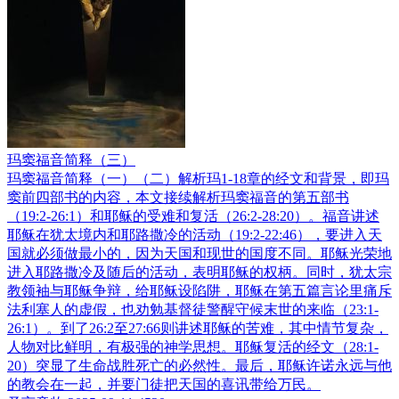
玛窦福音简释（三）
玛窦福音简释（一）（二）解析玛1-18章的经文和背景，即玛
窦前四部书的内容，本文接续解析玛窦福音的第五部书
（19:2-26:1）和耶稣的受难和复活（26:2-28:20）。福音讲述
耶稣在犹太境内和耶路撒冷的活动（19:2-22:46），要进入天
国就必须做最小的，因为天国和现世的国度不同。耶稣光荣地
进入耶路撒冷及随后的活动，表明耶稣的权柄。同时，犹太宗
教领袖与耶稣争辩，给耶稣设陷阱，耶稣在第五篇言论里痛斥
法利塞人的虚假，也劝勉基督徒警醒守候末世的来临（23:1-
26:1）。到了26:2至27:66则讲述耶稣的苦难，其中情节复杂，
人物对比鲜明，有极强的神学思想。耶稣复活的经文（28:1-
20）突显了生命战胜死亡的必然性。最后，耶稣许诺永远与他
的教会在一起，并要门徒把天国的喜讯带给万民。