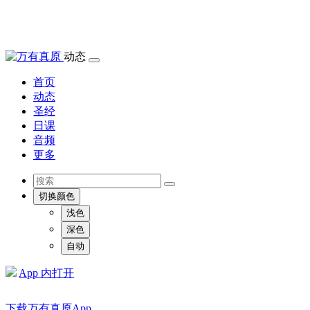
动态
首页
动态
圣经
日课
音频
更多
切换颜色
浅色
深色
自动
App 内打开
下载万有真原App