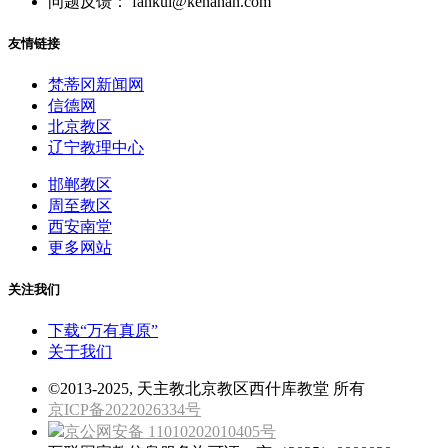
问题反馈： fankui@kenahan.com
友情链接
梵蒂冈新闻网
信德网
北京教区
辽宁教理中心
邯郸教区
周至教区
西安南堂
更多网站
关注我们
下载“万有真原”
关于我们
©2013-2025, 天主教北京教区西什库教堂 所有
京ICP备2022026334号
京公网安备 11010202010405号