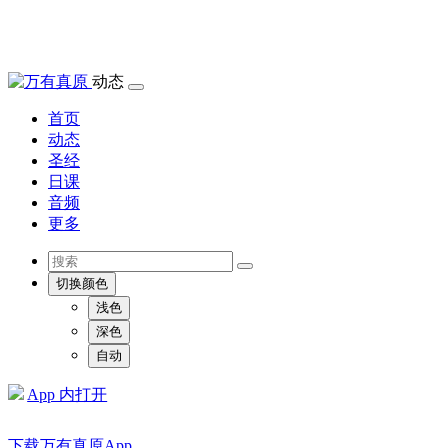
动态
首页
动态
圣经
日课
音频
更多
切换颜色
浅色
深色
自动
App 内打开
下载万有真原App