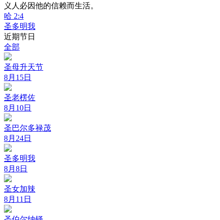
义人必因他的信赖而生活。
哈 2:4
圣多明我
近期节日
全部
圣母升天节
8月15日
圣老楞佐
8月10日
圣巴尔多禄茂
8月24日
圣多明我
8月8日
圣女加辣
8月11日
圣伯尔纳铎