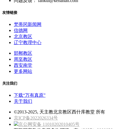
问题反馈： fankui@kenahan.com
友情链接
梵蒂冈新闻网
信德网
北京教区
辽宁教理中心
邯郸教区
周至教区
西安南堂
更多网站
关注我们
下载“万有真原”
关于我们
©2013-2025, 天主教北京教区西什库教堂 所有
京ICP备2022026334号
京公网安备 11010202010405号