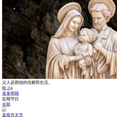
义人必因他的信赖而生活。
哈 2:4
圣多明我
近期节日
全部
圣母升天节