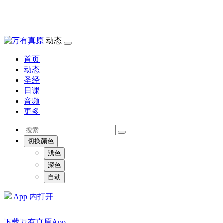
动态
首页
动态
圣经
日课
音频
更多
切换颜色
浅色
深色
自动
App 内打开
下载万有真原App