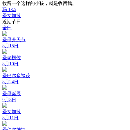
收留一个这样的小孩，就是收留我。
玛 18:5
圣女加辣
近期节日
全部
圣母升天节
8月15日
圣老楞佐
8月10日
圣巴尔多禄茂
8月24日
圣母诞辰
9月8日
圣女加辣
8月11日
圣伯尔纳铎