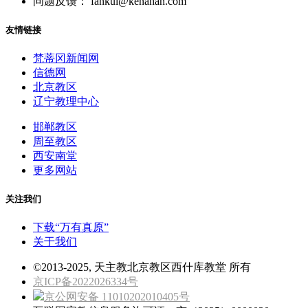
问题反馈： fankui@kenahan.com
友情链接
梵蒂冈新闻网
信德网
北京教区
辽宁教理中心
邯郸教区
周至教区
西安南堂
更多网站
关注我们
下载“万有真原”
关于我们
©2013-2025, 天主教北京教区西什库教堂 所有
京ICP备2022026334号
京公网安备 11010202010405号