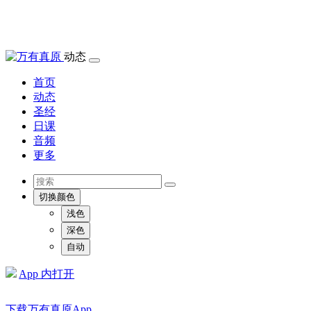
动态
首页
动态
圣经
日课
音频
更多
切换颜色
浅色
深色
自动
App 内打开
下载万有真原App