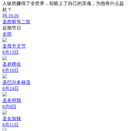
人纵然赚得了全世界，却赔上了自己的灵魂，为他有什么益
处？
玛 16:26
圣西斯笃二世
近期节日
全部
圣母升天节
8月15日
圣老楞佐
8月10日
圣巴尔多禄茂
8月24日
圣多明我
8月8日
圣女加辣
8月11日