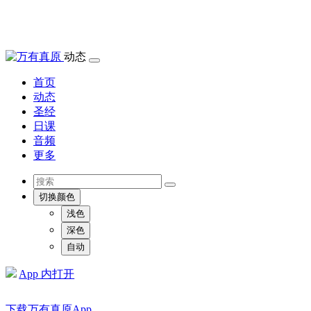
动态
首页
动态
圣经
日课
音频
更多
切换颜色
浅色
深色
自动
App 内打开
下载万有真原App