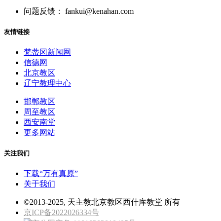
问题反馈： fankui@kenahan.com
友情链接
梵蒂冈新闻网
信德网
北京教区
辽宁教理中心
邯郸教区
周至教区
西安南堂
更多网站
关注我们
下载“万有真原”
关于我们
©2013-2025, 天主教北京教区西什库教堂 所有
京ICP备2022026334号