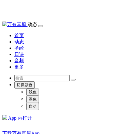
动态
首页
动态
圣经
日课
音频
更多
切换颜色
浅色
深色
自动
App 内打开
下载万有真原App