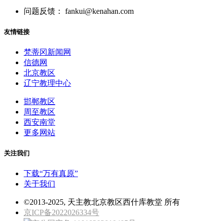
问题反馈： fankui@kenahan.com
友情链接
梵蒂冈新闻网
信德网
北京教区
辽宁教理中心
邯郸教区
周至教区
西安南堂
更多网站
关注我们
下载“万有真原”
关于我们
©2013-2025, 天主教北京教区西什库教堂 所有
京ICP备2022026334号