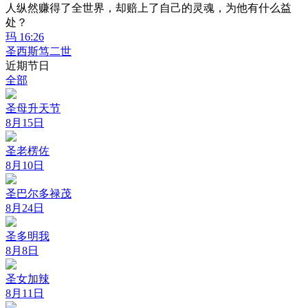
人纵然赚得了全世界，却赔上了自己的灵魂，为他有什么益
处？
玛 16:26
圣西斯笃二世
近期节日
全部
圣母升天节
8月15日
圣老楞佐
8月10日
圣巴尔多禄茂
8月24日
圣多明我
8月8日
圣女加辣
8月11日