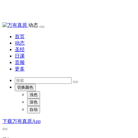
动态
首页
动态
圣经
日课
音频
更多
切换颜色
浅色
深色
自动
下载万有真原App