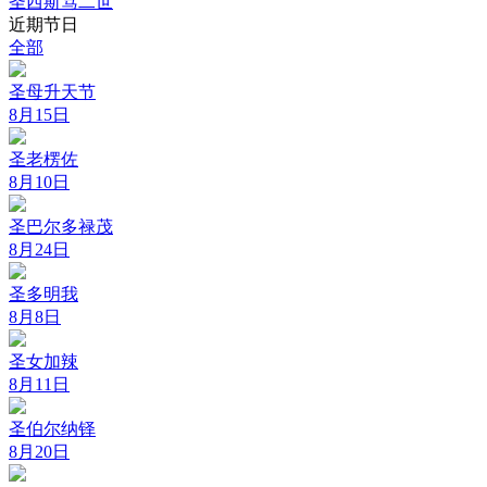
圣西斯笃二世
近期节日
全部
圣母升天节
8月15日
圣老楞佐
8月10日
圣巴尔多禄茂
8月24日
圣多明我
8月8日
圣女加辣
8月11日
圣伯尔纳铎
8月20日