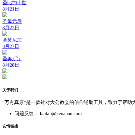
圣比约十世
8月21日
圣母元后
8月22日
圣莫尼加
8月27日
圣奥斯定
8月28日
关于我们
“万有真原”是一款针对大公教会的信仰辅助工具，致力于帮助
问题反馈： fankui@kenahan.com
友情链接