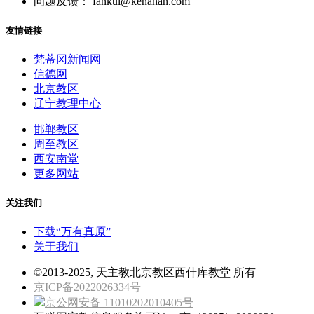
问题反馈： fankui@kenahan.com
友情链接
梵蒂冈新闻网
信德网
北京教区
辽宁教理中心
邯郸教区
周至教区
西安南堂
更多网站
关注我们
下载“万有真原”
关于我们
©2013-2025, 天主教北京教区西什库教堂 所有
京ICP备2022026334号
京公网安备 11010202010405号