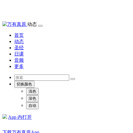
动态
首页
动态
圣经
日课
音频
更多
切换颜色
浅色
深色
自动
App 内打开
下载万有真原App