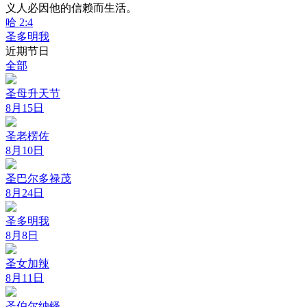
义人必因他的信赖而生活。
哈 2:4
圣多明我
近期节日
全部
圣母升天节
8月15日
圣老楞佐
8月10日
圣巴尔多禄茂
8月24日
圣多明我
8月8日
圣女加辣
8月11日
圣伯尔纳铎